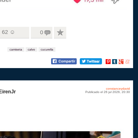
62 ☺
0
camiseta
calvo
cucurella
Compartir
Compartir
Compartir
Compart
en
en
en
en
Pinterest
tumblr
Google+
menea
constanceydavid
EirenJr
Publicado el 26 jul 2026, 20:30