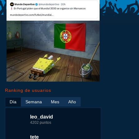
Ranking de usuarios
Día
Semana
Mes
Año
leo_david
leo_david
leo_david
nomedigas
4202 puntos
21926 puntos
33385 puntos
339916 puntos
tete
fer
jeremy_malpieu
jeremy_malpieu