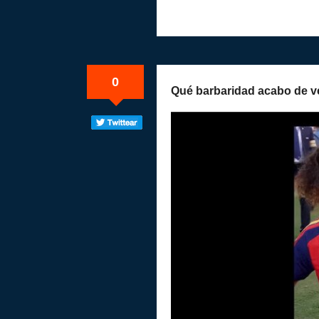
0
Qué barbaridad acabo de v