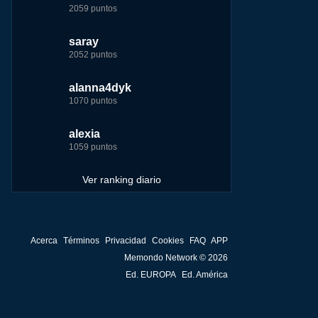
2059 puntos
7229 puntos
15444 puntos
263186 puntos
saray
tete
tete
Baba
2052 puntos
6233 puntos
8301 puntos
252929 puntos
alanna4dyk
123dale
123dale
john
1070 puntos
5192 puntos
8290 puntos
244881 puntos
alexia
saray
fer
fer
1059 puntos
5183 puntos
8283 puntos
236750 puntos
Ver ranking diario
Acerca
Términos
Privacidad
Cookies
FAQ
APP
Memondo Network © 2026
Ed. EUROPA
Ed. América