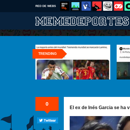
RED DE WEBS
TRENDING
0
El ex de Inés Garcia se ha