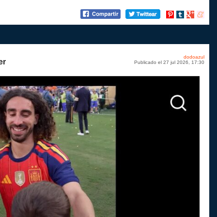
Compartir
Compartir
Compartir
Compart
en
en
en
en
Pinterest
tumblr
Google+
menea
dodoazul
er
Publicado el 27 jul 2026, 17:30