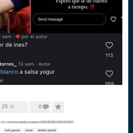
25 ☺
0
ps://x.com/morodelsur/status/2081853819269353637
inés garcia
novia
lamine yamal