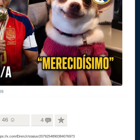
46 ☺
4
ttps://x.com/EirenJr/status/2079254890384076973