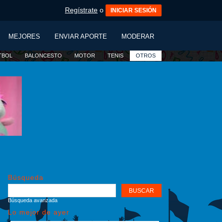
Regístrate
o
INICIAR SESIÓN
MEJORES
ENVIAR APORTE
MODERAR
TBOL
BALONCESTO
MOTOR
TENIS
OTROS
Búsqueda
Búsqueda avanzada
Lo mejor de ayer