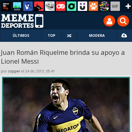
ÚLTIMOS
TOP
MODERA
Juan Román Riquelme brinda su apoyo a
Lionel Messi
por
copper
el 24 dic 2015, 05:41