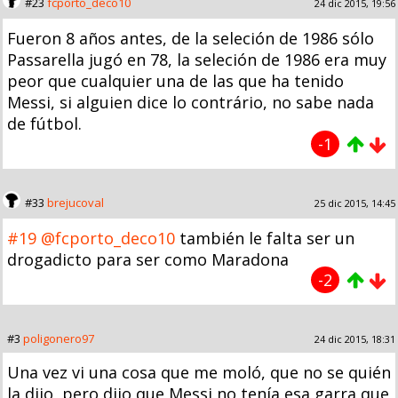
#23
fcporto_deco10
24 dic 2015, 19:56
Fueron 8 años antes, de la seleción de 1986 sólo
Passarella jugó en 78, la seleción de 1986 era muy
peor que cualquier una de las que ha tenido
Messi, si alguien dice lo contrário, no sabe nada
de fútbol.
-1
#33
brejucoval
25 dic 2015, 14:45
#19
@fcporto_deco10
también le falta ser un
drogadicto para ser como Maradona
-2
#3
poligonero97
24 dic 2015, 18:31
Una vez vi una cosa que me moló, que no se quién
la dijo, pero dijo que Messi no tenía esa garra que