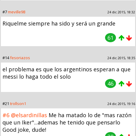
#7
meville98
24 dic 2015, 18:32
Riquelme siempre ha sido y será un grande
61
#14
fesoriazos
24 dic 2015, 18:35
el problema es que los argentinos esperan a que
messi lo haga todo el solo
46
#21
trollson1
24 dic 2015, 19:16
#6
@elsardinillas
Me ha matado lo de "mas razón
que un Iker"...ademas he tenido que pensarlo
Good joke, dude!