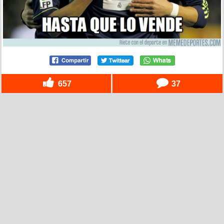
657
37