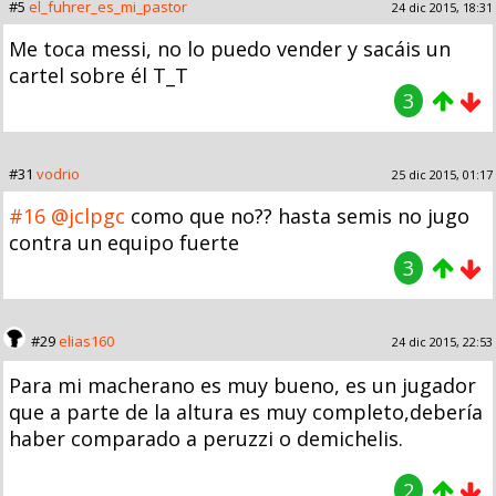
#5
el_fuhrer_es_mi_pastor
24 dic 2015, 18:31
Me toca messi, no lo puedo vender y sacáis un
cartel sobre él T_T
3
#31
vodrio
25 dic 2015, 01:17
#16
@jclpgc
como que no?? hasta semis no jugo
contra un equipo fuerte
3
#29
elias160
24 dic 2015, 22:53
Para mi macherano es muy bueno, es un jugador
que a parte de la altura es muy completo,debería
haber comparado a peruzzi o demichelis.
2