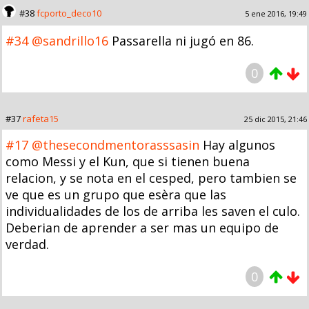
#38
fcporto_deco10
5 ene 2016, 19:49
#34
@sandrillo16
Passarella ni jugó en 86.
0
#37
rafeta15
25 dic 2015, 21:46
#17
@thesecondmentorasssasin
Hay algunos
como Messi y el Kun, que si tienen buena
relacion, y se nota en el cesped, pero tambien se
ve que es un grupo que esèra que las
individualidades de los de arriba les saven el culo.
Deberian de aprender a ser mas un equipo de
verdad.
0