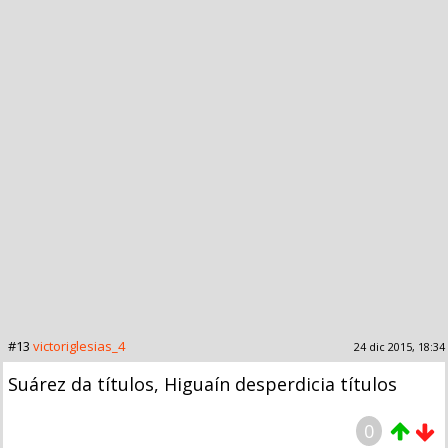
#13
victoriglesias_4
24 dic 2015, 18:34
Suárez da títulos, Higuaín desperdicia títulos
0