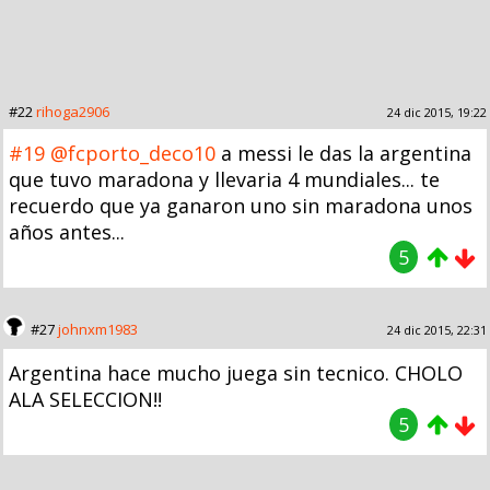
#22
rihoga2906
24 dic 2015, 19:22
#19
@fcporto_deco10
a messi le das la argentina
que tuvo maradona y llevaria 4 mundiales... te
recuerdo que ya ganaron uno sin maradona unos
años antes...
5
#27
johnxm1983
24 dic 2015, 22:31
Argentina hace mucho juega sin tecnico. CHOLO
ALA SELECCION!!
5