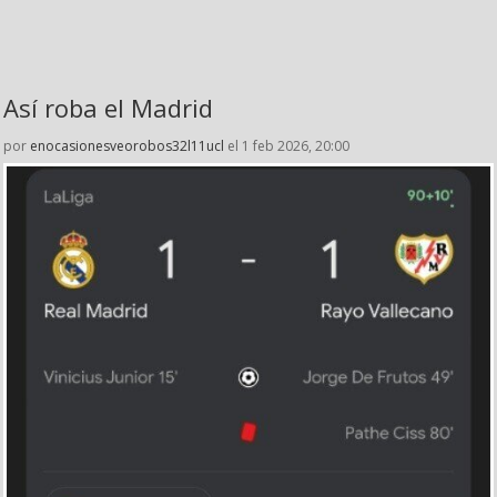
Así roba el Madrid
por
enocasionesveorobos32l11ucl
el 1 feb 2026, 20:00