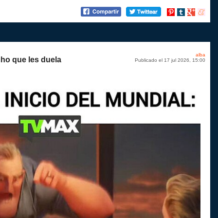
Compartir
Compartir
Compartir
Compart
en
en
en
en
Pinterest
tumblr
Google+
menea
alba
cho que les duela
Publicado el 17 jul 2026, 15:00