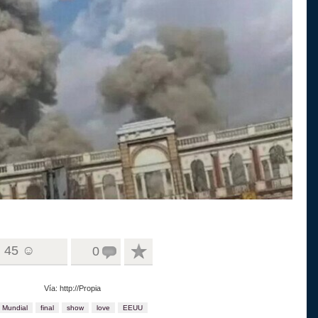
45 ☺
0
Vía: http://Propia
Mundial
final
show
love
EEUU