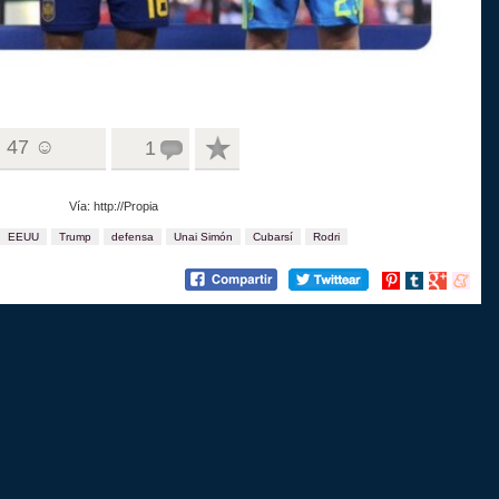
47 ☺
1
Vía: http://Propia
EEUU
Trump
defensa
Unai Simón
Cubarsí
Rodri
Compartir
Compartir
Compartir
Compart
en
en
en
en
Pinterest
tumblr
Google+
menea