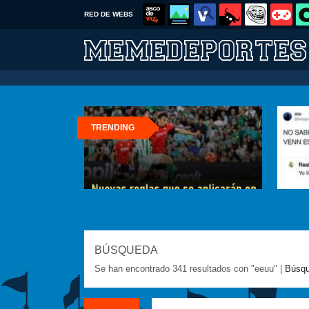
RED DE WEBS
TRENDING
BÚSQUEDA
Se han encontrado 341 resultados con "eeuu" |
Búsqu