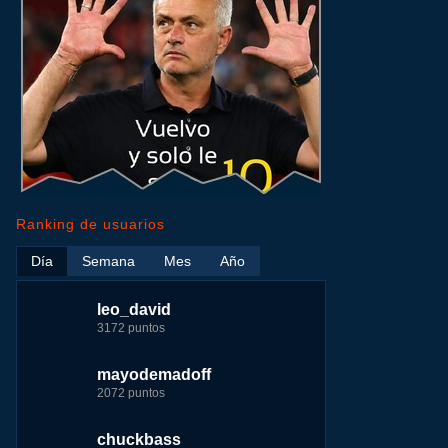
Ranking de usuarios
Día
Semana
Mes
Año
leo_david
leo_david
leo_david
nomedigas
3172 puntos
14578 puntos
26037 puntos
339916 puntos
mayodemadoff
fer
jeremy_malpieu
jeremy_malpieu
2072 puntos
5171 puntos
15444 puntos
263186 puntos
chuckbass
123dale
fer
Baba