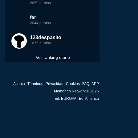
2059 puntos
3116 puntos
6225 puntos
251893 puntos
fer
tete
123dale
john
2044 puntos
2084 puntos
6214 puntos
244881 puntos
123despasito
locomon
tete
fer
1075 puntos
2084 puntos
4152 puntos
234692 puntos
Ver ranking diario
Acerca
Términos
Privacidad
Cookies
FAQ
APP
Memondo Network © 2026
Ed. EUROPA
Ed. América