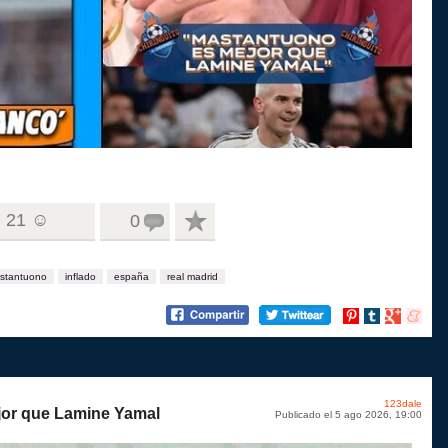
21 ☺
0
stantuono
inflado
españa
real madrid
Compartir
Compartir
Compartir
Compart
en
en
en
en
Pinterest
tumblr
Google+
menea
123dale
jor que Lamine Yamal
Publicado el 5 ago 2026, 19:00