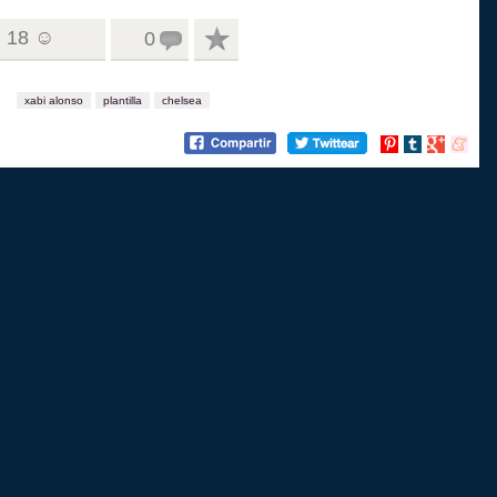
18 ☺
0
xabi alonso
plantilla
chelsea
Compartir
Compartir
Compartir
Compart
en
en
en
en
Pinterest
tumblr
Google+
menea