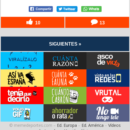
10
13
SIGUIENTES »
© memedeportes.com –
Ed. Europa
–
Ed. América
–
Vídeos