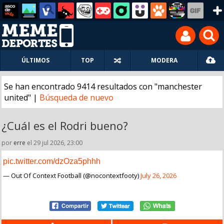
ÚLTIMOS
TOP
MODERA
Se han encontrado 9414 resultados con "manchester
united" |
Búsqueda de nuevo
¿Cuál es el Rodri bueno?
por
erre
el 29 jul 2026, 23:00
pic.twitter.com/dzOza5phhh
— Out Of Context Football (@nocontextfooty)
July 26, 2026