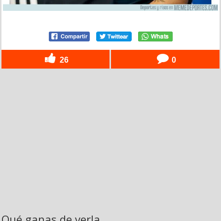
26
0
Qué ganas de verla