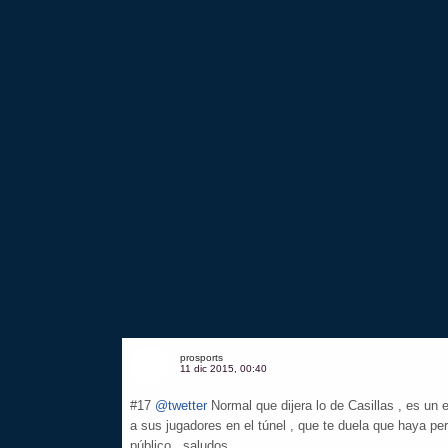
prosports
11 dic 2015, 00:40
#17
@twetter
Normal que dijera lo de Casillas , es un
a sus jugadores en el túnel , que te duela que haya 
público , saludos