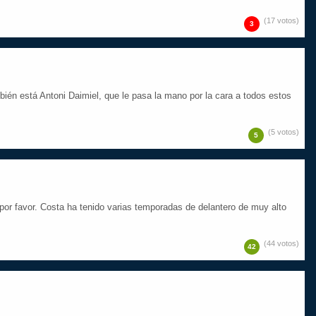
(17 votos)
3
ién está Antoni Daimiel, que le pasa la mano por la cara a todos estos
(5 votos)
5
r favor. Costa ha tenido varias temporadas de delantero de muy alto
(44 votos)
42