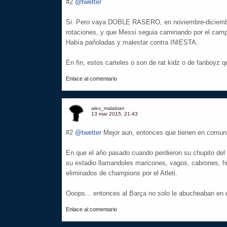
#2
@twetter
Si. Pero vaya DOBLE RASERO, en noviembre-diciembre,
rotaciones, y que Messi seguia caminando por el cam
Había pañoladas y malestar contra INIESTA.
En fin, estos carteles o son de rat kidz o de fanboyz 
Enlace al comentario
alex_malakian
13 mar 2015, 21:43
#2
@twetter
Mejor aun, entonces que tienen en comun 
En que el año pasado cuando perdieron su chupito del 
su estadio llamandoles maricones, vagos, cabrones, h
eliminados de champions por el Atleti.
Ooops... entonces al Barça no solo le abucheaban en 
Enlace al comentario