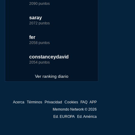
2090 puntos
7229 puntos
15444 puntos
263186 puntos
saray
tete
fer
Baba
2072 puntos
4174 puntos
8283 puntos
252929 puntos
fer
123dale
123dale
john
2058 puntos
4157 puntos
7255 puntos
244881 puntos
constanceydavid
saray
tete
fer
2054 puntos
3131 puntos
6242 puntos
236750 puntos
Ver ranking diario
Acerca
Términos
Privacidad
Cookies
FAQ
APP
Memondo Network © 2026
Ed. EUROPA
Ed. América