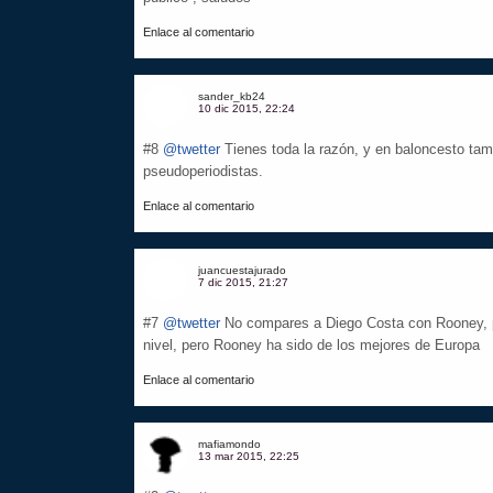
Enlace al comentario
sander_kb24
10 dic 2015, 22:24
#8
@twetter
Tienes toda la razón, y en baloncesto tamb
pseudoperiodistas.
Enlace al comentario
juancuestajurado
7 dic 2015, 21:27
#7
@twetter
No compares a Diego Costa con Rooney, po
nivel, pero Rooney ha sido de los mejores de Europa
Enlace al comentario
mafiamondo
13 mar 2015, 22:25