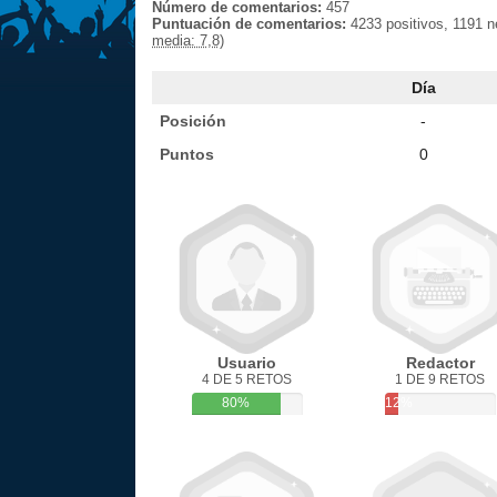
Número de comentarios:
457
Puntuación de comentarios:
4233 positivos, 1191 
media: 7,8)
Día
Posición
-
Puntos
0
Usuario
Redactor
4 DE 5 RETOS
1 DE 9 RETOS
80%
12%