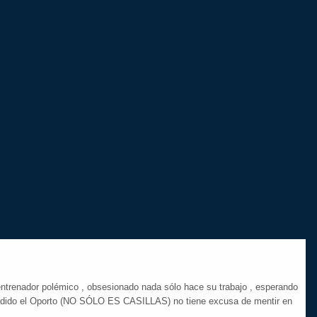
 entrenador polémico , obsesionado nada sólo hace su trabajo , esperando
perdido el Oporto (NO SÓLO ES CASILLAS) no tiene excusa de mentir en