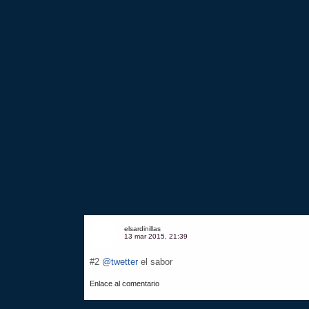
elsardinillas
13 mar 2015, 21:39
#2
@twetter
el sabor
Enlace al comentario