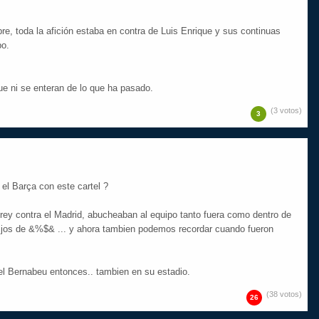
 toda la afición estaba en contra de Luis Enrique y sus continuas
po.
que ni se enteran de lo que ha pasado.
(3 votos)
3
el Barça con este cartel ?
rey contra el Madrid, abucheaban al equipo tanto fuera como dentro de
ijos de &%$& ... y ahora tambien podemos recordar cuando fueron
el Bernabeu entonces.. tambien en su estadio.
(38 votos)
26