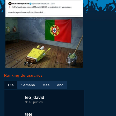
Ranking de usuarios
Día
Semana
Mes
Año
leo_david
leo_david
leo_david
nomedigas
3146 puntos
17724 puntos
29183 puntos
339916 puntos
tete
fer
jeremy_malpieu
jeremy_malpieu