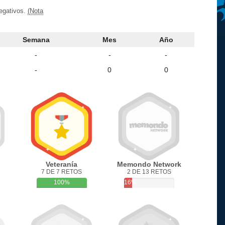
negativos.
(Nota
Semana
Mes
Año
-
-
-
-
0
0
Veteranía
Memondo Network
7 DE 7 RETOS
2 DE 13 RETOS
100%
16%