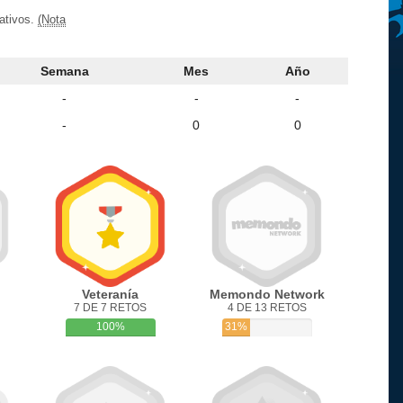
ativos.
(Nota
Semana
Mes
Año
-
-
-
-
0
0
Veteranía
Memondo Network
7 DE 7 RETOS
4 DE 13 RETOS
100%
31%