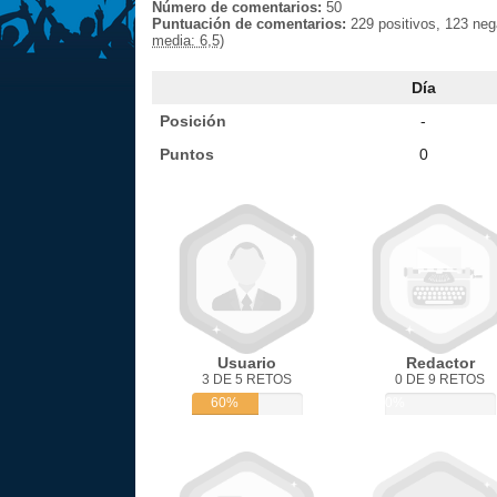
Número de comentarios:
50
Puntuación de comentarios:
229 positivos, 123 neg
media: 6,5)
Día
Posición
-
Puntos
0
Usuario
Redactor
3 DE 5 RETOS
0 DE 9 RETOS
60%
0%