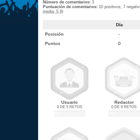
Número de comentarios:
3
Puntuación de comentarios:
10 positivos, 7 negati
media: 5,9)
Día
Posición
-
Puntos
0
Usuario
Redactor
0 DE 5 RETOS
0 DE 9 RETOS
0%
0%