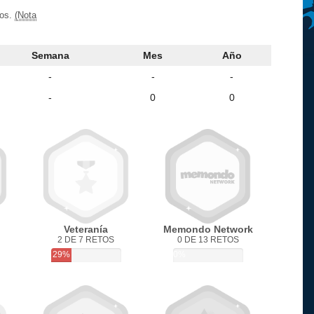
vos.
(Nota
Semana
Mes
Año
-
-
-
-
0
0
Veteranía
Memondo Network
2 DE 7 RETOS
0 DE 13 RETOS
29%
0%