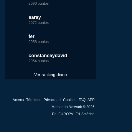
2090 puntos
7229 puntos
15444 puntos
263186 puntos
saray
tete
fer
Baba
2072 puntos
4174 puntos
8283 puntos
252929 puntos
fer
123dale
123dale
john
2058 puntos
4157 puntos
7255 puntos
244881 puntos
constanceydavid
saray
tete
fer
2054 puntos
3131 puntos
6242 puntos
236750 puntos
Ver ranking diario
Acerca
Términos
Privacidad
Cookies
FAQ
APP
Memondo Network © 2026
Ed. EUROPA
Ed. América