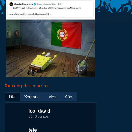
Ranking de usuarios
Día
Semana
Mes
Año
leo_david
leo_david
leo_david
nomedigas
3146 puntos
17724 puntos
29183 puntos
339916 puntos
tete
fer
jeremy_malpieu
jeremy_malpieu