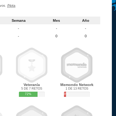
ivos.
(Nota
Semana
Mes
Año
-
-
-
-
0
0
Veteranía
Memondo Network
5 DE 7 RETOS
1 DE 13 RETOS
72%
8%