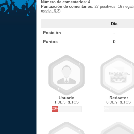
Número de comentarios:
4
Puntuación de comentarios:
27 positivos, 16 negat
media: 6,3)
Día
Posición
-
Puntos
0
Usuario
Redactor
1 DE 5 RETOS
0 DE 9 RETOS
20%
0%