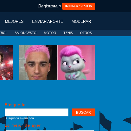
Regístrate
o
INICIAR SESIÓN
MEJORES
ENVIAR APORTE
MODERAR
TBOL
BALONCESTO
MOTOR
TENIS
OTROS
Búsqueda
Búsqueda avanzada
Lo mejor de ayer