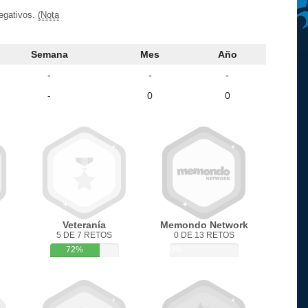
negativos.
(Nota
Semana
Mes
Año
-
-
-
-
0
0
Veteranía
Memondo Network
5 DE 7 RETOS
0 DE 13 RETOS
72%
0%