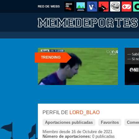
RED DE WEBS
TRENDING
PERFIL DE
LORD_BLAO
Aportaciones publicadas
Favoritos
Comen
Miembro desde 16 de Octubre de 2021
Número de aportaciones:
0 publicadas