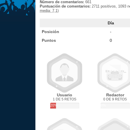
Número de comentarios:
661
Puntuación de comentarios:
2711 positivos, 1093 
media: 7,1)
Día
Posición
-
Puntos
0
Usuario
Redactor
1 DE 5 RETOS
0 DE 9 RETOS
20%
0%