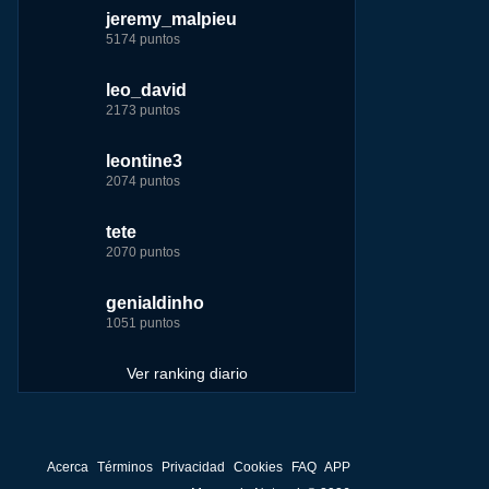
jeremy_malpieu
leo_david
leo_david
nomedigas
5174 puntos
26271 puntos
37730 puntos
339926 puntos
leo_david
tete
jeremy_malpieu
jeremy_malpieu
2173 puntos
10357 puntos
20618 puntos
268360 puntos
leontine3
fer
tete
Baba
2074 puntos
8260 puntos
12425 puntos
252929 puntos
tete
leontine3
123dale
john
2070 puntos
7267 puntos
10359 puntos
244881 puntos
genialdinho
123dale
fer
fer
1051 puntos
7261 puntos
9314 puntos
237781 puntos
Ver ranking diario
Acerca
Términos
Privacidad
Cookies
FAQ
APP