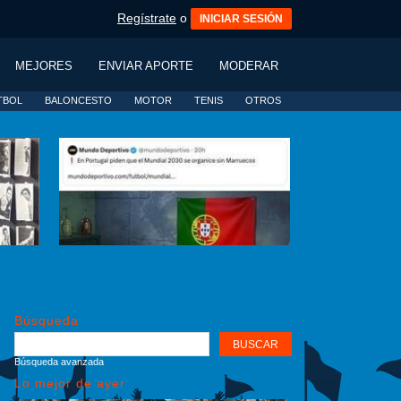
Regístrate
o
INICIAR SESIÓN
MEJORES
ENVIAR APORTE
MODERAR
TBOL
BALONCESTO
MOTOR
TENIS
OTROS
Búsqueda
Búsqueda avanzada
Lo mejor de ayer