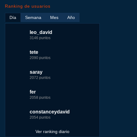
Ranking de usuarios
Día
Semana
Mes
Año
leo_david
leo_david
leo_david
nomedigas
3146 puntos
17724 puntos
29183 puntos
339916 puntos
tete
fer
jeremy_malpieu
jeremy_malpieu
2090 puntos
7229 puntos
15444 puntos
263186 puntos
saray
tete
fer
Baba
2072 puntos
4174 puntos
8283 puntos
252929 puntos
fer
123dale
123dale
john
2058 puntos
4157 puntos
7255 puntos
244881 puntos
constanceydavid
saray
tete
fer
2054 puntos
3131 puntos
6242 puntos
236750 puntos
Ver ranking diario