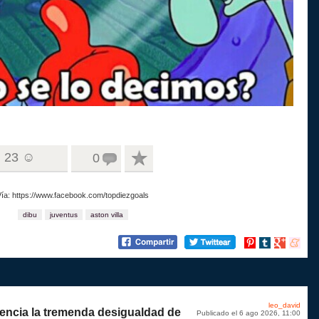
23 ☺
0
Vía: https://www.facebook.com/topdiezgoals
dibu
juventus
aston villa
Compartir
Compartir
Compartir
Compart
en
en
en
en
Pinterest
tumblr
Google+
menea
leo_david
encia la tremenda desigualdad de
Publicado el 6 ago 2026, 11:00