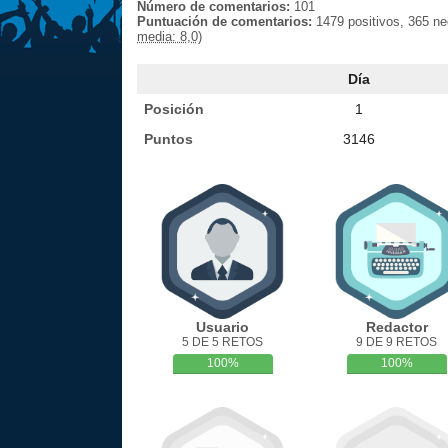
Número de comentarios:
101
Puntuación de comentarios:
1479 positivos, 365 n
media: 8,0)
Día
Posición
1
Puntos
3146
Usuario
Redactor
5 DE 5 RETOS
9 DE 9 RETOS
100%
100%