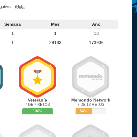
egativos.
(Nota
Semana
Mes
Año
1
1
13
1
29183
173936
Veteranía
Memondo Network
7 DE 7 RETOS
7 DE 13 RETOS
100%
54%