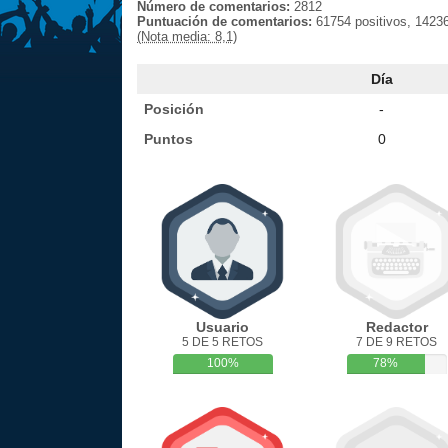
Número de comentarios:
2812
Puntuación de comentarios:
61754 positivos, 14236
(Nota media: 8,1)
Día
Posición
-
Puntos
0
Usuario
Redactor
5 DE 5 RETOS
7 DE 9 RETOS
100%
78%