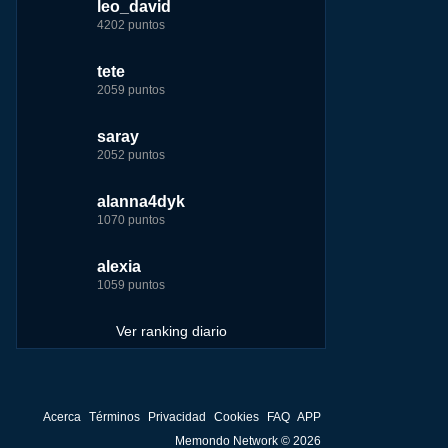
leo_david
leo_david
leo_david
nomedigas
4202 puntos
21926 puntos
33385 puntos
339916 puntos
tete
fer
jeremy_malpieu
jeremy_malpieu
2059 puntos
7229 puntos
15444 puntos
263186 puntos
saray
tete
tete
Baba
2052 puntos
6233 puntos
8301 puntos
252929 puntos
alanna4dyk
123dale
123dale
john
1070 puntos
5192 puntos
8290 puntos
244881 puntos
alexia
saray
fer
fer
1059 puntos
5183 puntos
8283 puntos
236750 puntos
Ver ranking diario
Acerca
Términos
Privacidad
Cookies
FAQ
APP
Memondo Network © 2026