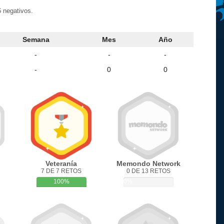
 negativos.
Semana
Mes
Año
-
-
-
-
0
0
Veteranía
Memondo Network
7 DE 7 RETOS
0 DE 13 RETOS
100%
0%