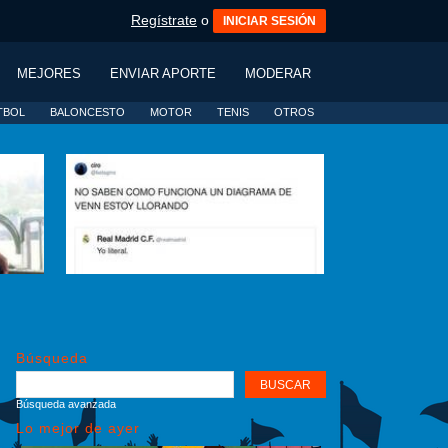
Regístrate
o
INICIAR SESIÓN
MEJORES
ENVIAR APORTE
MODERAR
TBOL
BALONCESTO
MOTOR
TENIS
OTROS
Búsqueda
Búsqueda avanzada
Lo mejor de ayer