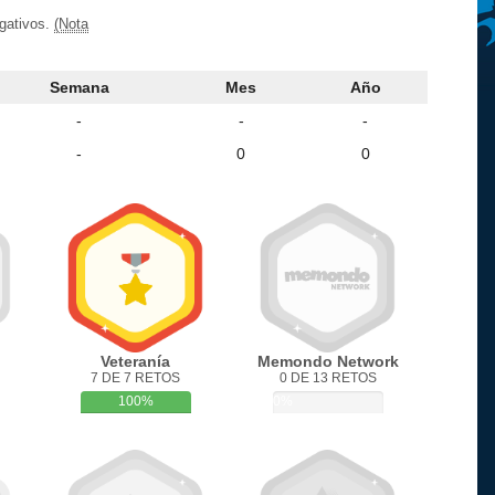
egativos.
(Nota
Semana
Mes
Año
-
-
-
-
0
0
Veteranía
Memondo Network
7 DE 7 RETOS
0 DE 13 RETOS
100%
0%