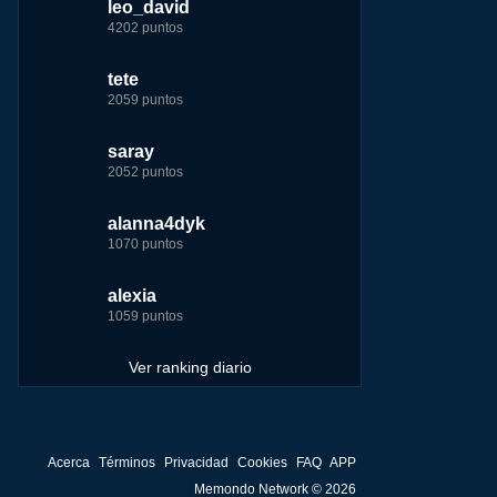
leo_david
leo_david
leo_david
nomedigas
4202 puntos
21926 puntos
33385 puntos
339916 puntos
tete
fer
jeremy_malpieu
jeremy_malpieu
2059 puntos
7229 puntos
15444 puntos
263186 puntos
saray
tete
tete
Baba
2052 puntos
6233 puntos
8301 puntos
252929 puntos
alanna4dyk
123dale
123dale
john
1070 puntos
5192 puntos
8290 puntos
244881 puntos
alexia
saray
fer
fer
1059 puntos
5183 puntos
8283 puntos
236750 puntos
Ver ranking diario
Acerca
Términos
Privacidad
Cookies
FAQ
APP
Memondo Network © 2026