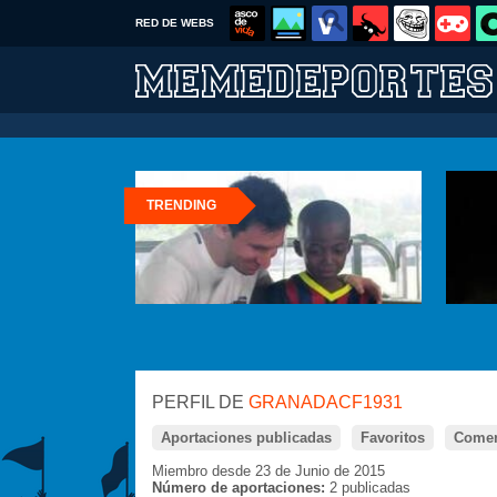
RED DE WEBS
TRENDING
PERFIL DE
GRANADACF1931
Aportaciones publicadas
Favoritos
Comen
Miembro desde 23 de Junio de 2015
Número de aportaciones:
2 publicadas