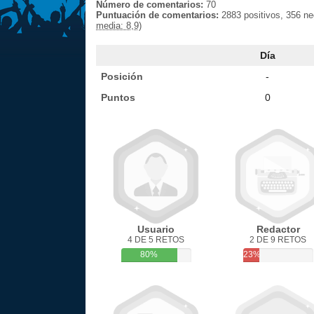
Número de comentarios:
70
Puntuación de comentarios:
2883 positivos, 356 n
media: 8,9)
Día
Posición
-
Puntos
0
Usuario
Redactor
4 DE 5 RETOS
2 DE 9 RETOS
80%
23%