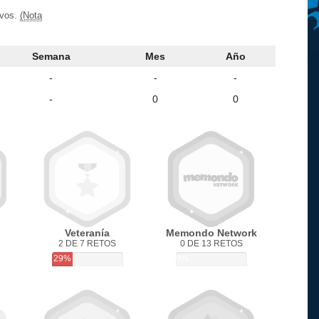
ivos.
(Nota
Semana
Mes
Año
-
-
-
-
0
0
Veteranía
Memondo Network
2 DE 7 RETOS
0 DE 13 RETOS
29%
0%