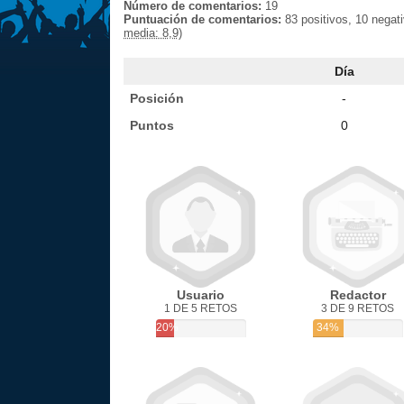
Número de comentarios:
19
Puntuación de comentarios:
83 positivos, 10 negat
media: 8,9)
Día
Posición
-
Puntos
0
Usuario
Redactor
1 DE 5 RETOS
3 DE 9 RETOS
20%
34%