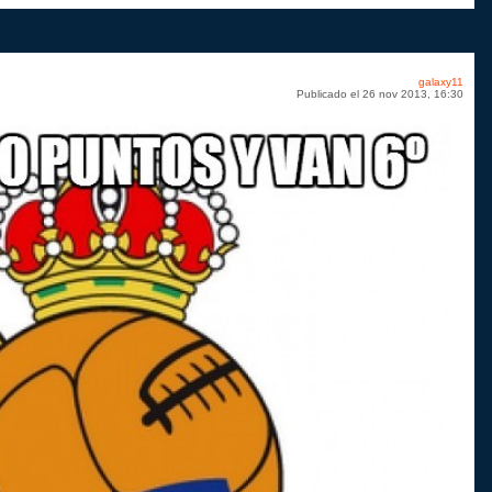
en
en
en
en
Pinterest
tumblr
Google+
menea
galaxy11
Publicado el 26 nov 2013, 16:30