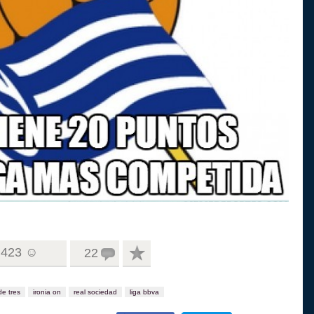
423 ☺
22
de tres
ironia on
real sociedad
liga bbva