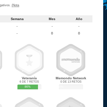
egativos.
(Nota
Semana
Mes
Año
-
-
-
-
0
0
Veteranía
Memondo Network
6 DE 7 RETOS
0 DE 13 RETOS
86%
0%