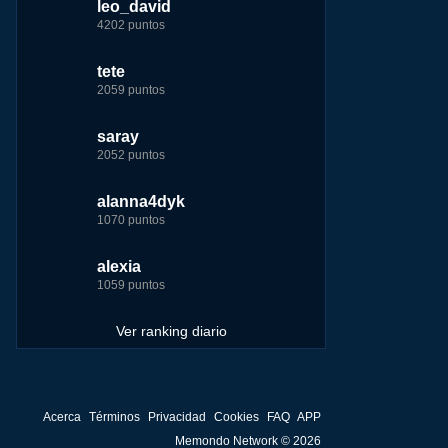
leo_david
leo_david
leo_david
nomedigas
4202 puntos
21926 puntos
33385 puntos
339916 puntos
tete
fer
jeremy_malpieu
jeremy_malpieu
2059 puntos
7229 puntos
15444 puntos
263186 puntos
saray
tete
tete
Baba
2052 puntos
6233 puntos
8301 puntos
252929 puntos
alanna4dyk
123dale
123dale
john
1070 puntos
5192 puntos
8290 puntos
244881 puntos
alexia
saray
fer
fer
1059 puntos
5183 puntos
8283 puntos
236750 puntos
Ver ranking diario
Acerca
Términos
Privacidad
Cookies
FAQ
APP
Memondo Network © 2026