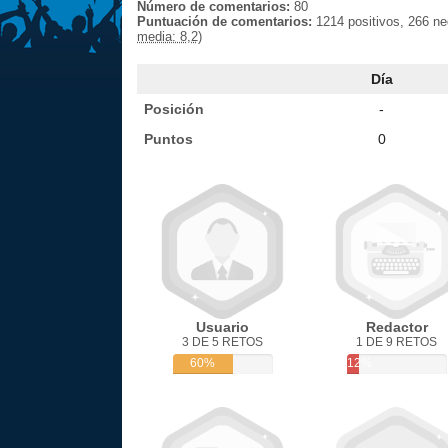
Número de comentarios:
80
Puntuación de comentarios:
1214 positivos, 266 n
media: 8,2)
Día
Posición
-
Puntos
0
Usuario
Redactor
3 DE 5 RETOS
1 DE 9 RETOS
60%
12%