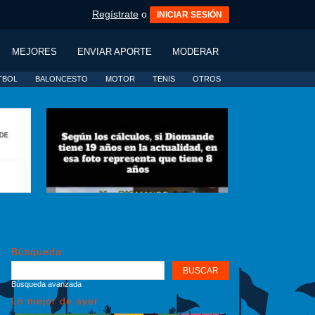
Regístrate
o
INICIAR SESIÓN
MEJORES
ENVIAR APORTE
MODERAR
TBOL
BALONCESTO
MOTOR
TENIS
OTROS
Búsqueda
Búsqueda avanzada
Lo mejor de ayer