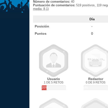
Número de comentarios:
40
Puntuación de comentarios:
519 positivos, 119 neg
media: 8,1)
Día
Posición
-
Puntos
0
Usuario
Redactor
1 DE 5 RETOS
0 DE 9 RETOS
20%
0%