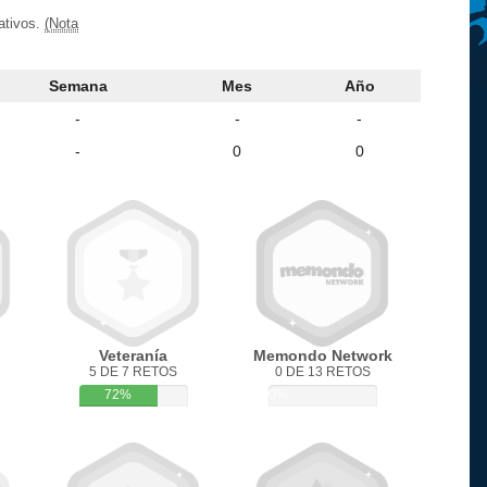
ativos.
(Nota
Semana
Mes
Año
-
-
-
-
0
0
Veteranía
Memondo Network
5 DE 7 RETOS
0 DE 13 RETOS
72%
0%