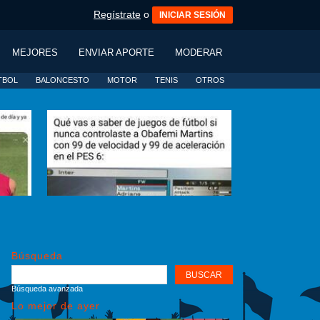
Regístrate
o
INICIAR SESIÓN
MEJORES
ENVIAR APORTE
MODERAR
TBOL
BALONCESTO
MOTOR
TENIS
OTROS
Búsqueda
Búsqueda avanzada
Lo mejor de ayer