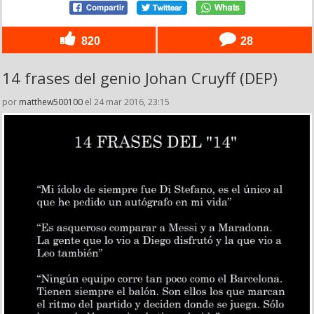
820
28
14 frases del genio Johan Cruyff (DEP)
por
matthew500100
el 24 mar 2016, 23:15