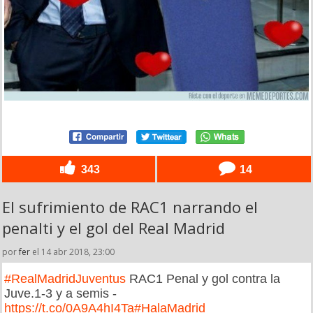
343
14
El sufrimiento de RAC1 narrando el
penalti y el gol del Real Madrid
por
fer
el 14 abr 2018, 23:00
#RealMadridJuventus
RAC1 Penal y gol contra la
Juve.1-3 y a semis -
https://t.co/0A9A4hI4Ta
#HalaMadrid