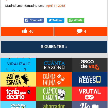
— Madridisme (@madridisme)
April 11, 2018
46
4
SIGUIENTES »