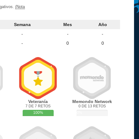
egativos.
(Nota
Semana
Mes
Año
-
-
-
-
0
0
Veteranía
Memondo Network
7 DE 7 RETOS
0 DE 13 RETOS
100%
0%