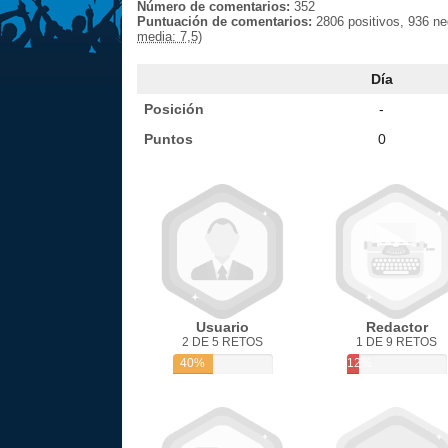
Número de comentarios:
352
Puntuación de comentarios:
2806 positivos, 936 n
media: 7,5)
Día
Posición
-
Puntos
0
Usuario
Redactor
2 DE 5 RETOS
1 DE 9 RETOS
40%
12%