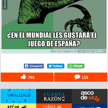
766
115