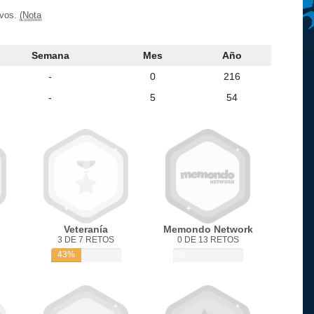
ivos.
(Nota
Semana
Mes
Año
-
0
216
-
5
54
Veteranía
Memondo Network
3 DE 7 RETOS
0 DE 13 RETOS
43%
0%