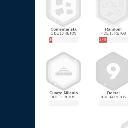
Comentarista
Random
1 DE 10 RETOS
4 DE 15 RETOS
10%
27%
Cuarto Milenio
Dorsal
0 DE 5 RETOS
0 DE 14 RETOS
0%
0%