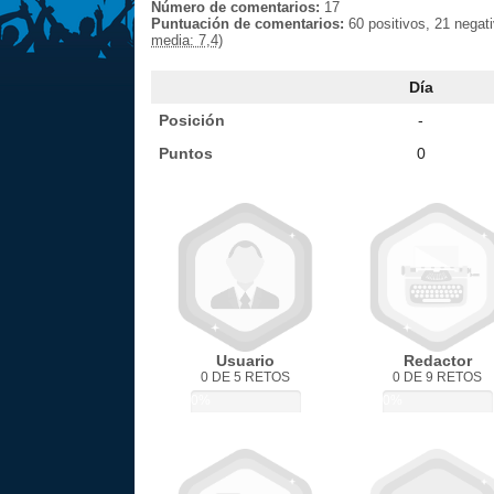
Número de comentarios:
17
Puntuación de comentarios:
60 positivos, 21 negat
media: 7,4)
Día
Posición
-
Puntos
0
Usuario
Redactor
0 DE 5 RETOS
0 DE 9 RETOS
0%
0%