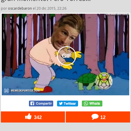
por
oscardebaron
el 20 dic 2015, 22:26
342
12