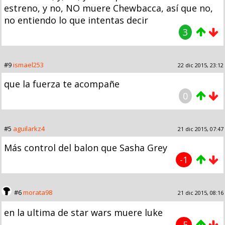
estreno, y no, NO muere Chewbacca, así que no,
no entiendo lo que intentas decir
3
#9
ismael253
22 dic 2015, 23:12
que la fuerza te acompañe
0
#5
aguilarkz4
21 dic 2015, 07:47
Más control del balon que Sasha Grey
-1
#6
morata98
21 dic 2015, 08:16
en la ultima de star wars muere luke
-5