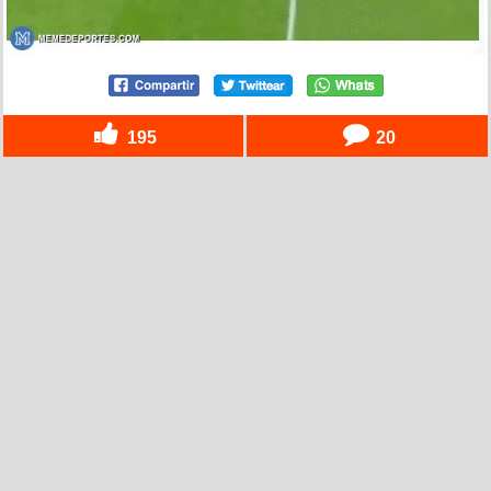
195
20