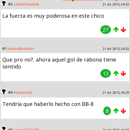
#2
samufreestyle
21 dic 2015, 04:32
La fuerza es muy poderosa en este chico
27
#1
manuellvoiden
21 dic 2015, 04:32
Que pro no?, ahora aquel gol de rabona tiene
sentido
13
#4
marjancek
21 dic 2015, 06:29
Tendría que haberlo hecho con BB-8
8
#3
samuel232446
21 dic 2015, 04:53