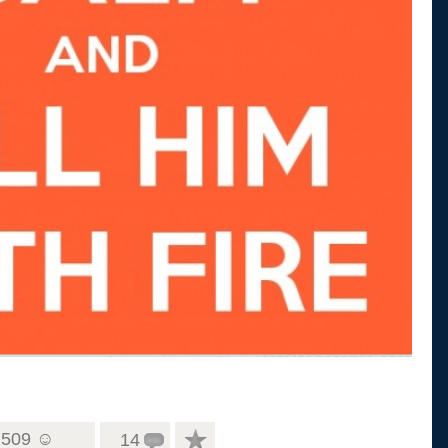
509 ☺
14