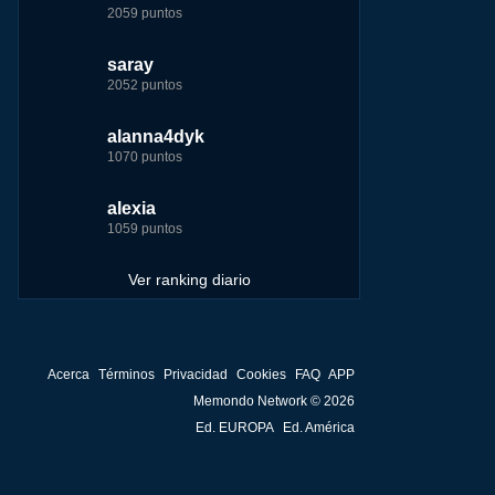
2059 puntos
7229 puntos
15444 puntos
263186 puntos
saray
tete
tete
Baba
2052 puntos
6233 puntos
8301 puntos
252929 puntos
alanna4dyk
123dale
123dale
john
1070 puntos
5192 puntos
8290 puntos
244881 puntos
alexia
saray
fer
fer
1059 puntos
5183 puntos
8283 puntos
236750 puntos
Ver ranking diario
Acerca
Términos
Privacidad
Cookies
FAQ
APP
Memondo Network © 2026
Ed. EUROPA
Ed. América