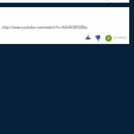
de... http://www.youtube.com/watch?v=A0nRI3R32Bw
(2 votos)
2