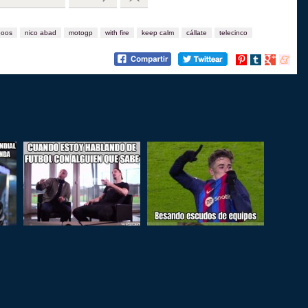
ooos
nico abad
motogp
with fire
keep calm
cállate
telecinco
Compartir
Compartir
Compartir
Compart
en
en
en
en
Pinterest
tumblr
Google+
menea