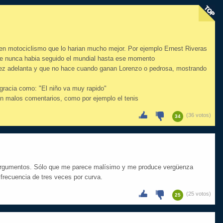
en motociclismo que lo harian mucho mejor. Por ejemplo Ernest Riveras
que nunca habia seguido el mundial hasta ese momento
ez adelanta y que no hace cuando ganan Lorenzo o pedrosa, mostrando
gracia como: "El niño va muy rapido"
con malos comentarios, como por ejemplo el tenis
(36 votos)
34
argumentos. Sólo que me parece malísimo y me produce vergüenza
frecuencia de tres veces por curva.
(25 votos)
25