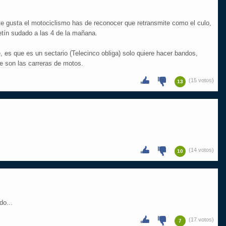
 te gusta el motociclismo has de reconocer que retransmite como el culo,
etín sudado a las 4 de la mañana.
, es que es un sectario (Telecinco obliga) solo quiere hacer bandos,
ue son las carreras de motos.
(15 votos)
13
(14 votos)
10
do...
(17 votos)
7