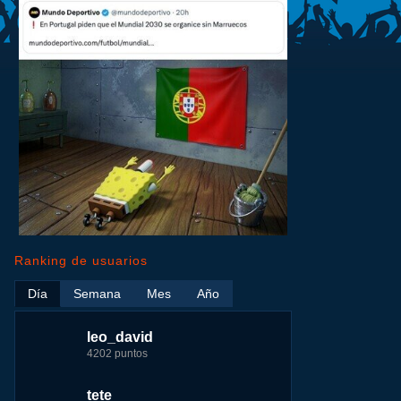
Ranking de usuarios
Día
Semana
Mes
Año
leo_david
leo_david
leo_david
nomedigas
4202 puntos
21926 puntos
33385 puntos
339916 puntos
tete
fer
jeremy_malpieu
jeremy_malpieu