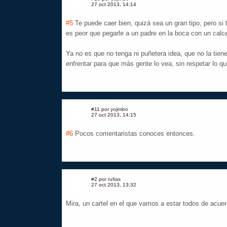
27 oct 2013, 14:14
#5
Te puede caer bien, quizá sea un gran tipo, pero si
es peor que pegarle a un padre en la boca con un calc
Ya no es que no tenga ni puñetera idea, que no la tiene
enfrentar para que más gente lo vea, sin respetar lo q
#11 por
yojimbo
27 oct 2013, 14:15
#6
Pocos comentaristas conoces entonces.
#2 por
rufias
27 oct 2013, 13:32
Mira, un cartel en el que vamos a estar todos de acuer