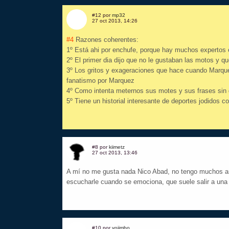
#12 por
mp32
27 oct 2013, 14:26
#4
Razones coherentes:
1º Está ahi por enchufe, porque hay muchos expertos 
2º El primer dia dijo que no le gustaban las motos y 
3º Los gritos y exageraciones que hace cuando Marqu
fanatismo por Marquez
4º Como intenta meternos sus motes y sus frases sin 
5º Tiene un historial interesante de deportes jodidos 
#8 por
kiimetz
27 oct 2013, 13:46
A mí no me gusta nada Nico Abad, no tengo muchos 
escucharle cuando se emociona, que suele salir a una 
#10 por
yojimbo