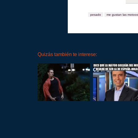
pesado
me gustan las motoo
Quizás también te interese: