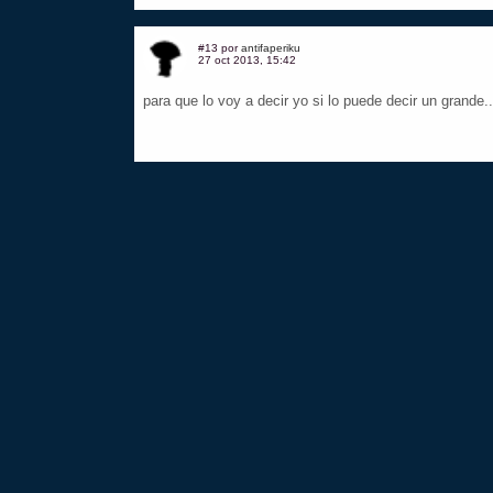
#13 por
antifaperiku
27 oct 2013, 15:42
para que lo voy a decir yo si lo puede decir un gran