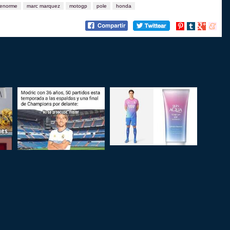
enorme
marc marquez
motogp
pole
honda
Compartir
Compartir
Compartir
Compart
en
en
en
en
Pinterest
tumblr
Google+
menea