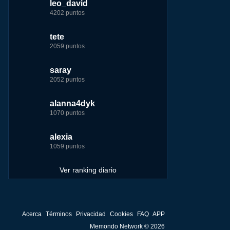
leo_david
leo_david
leo_david
nomedigas
4202 puntos
21926 puntos
33385 puntos
339916 puntos
ir
tete
fer
jeremy_malpieu
jeremy_malpieu
me
2059 puntos
7229 puntos
15444 puntos
263186 puntos
saray
tete
tete
Baba
2052 puntos
6233 puntos
8301 puntos
252929 puntos
alanna4dyk
123dale
123dale
john
1070 puntos
5192 puntos
8290 puntos
244881 puntos
alexia
saray
fer
fer
1059 puntos
5183 puntos
8283 puntos
236750 puntos
Ver ranking diario
Acerca
Términos
Privacidad
Cookies
FAQ
APP
Memondo Network © 2026