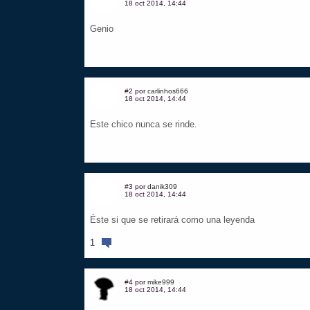
18 oct 2014, 14:44
Genio
#2 por
carlinhos666
18 oct 2014, 14:44
Este chico nunca se rinde.
#3 por
danik309
18 oct 2014, 14:44
Éste si que se retirará como una leyenda
1
#4 por
mike999
18 oct 2014, 14:44