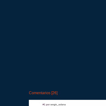
Comentarios [26]
#1 por
sergio_solana