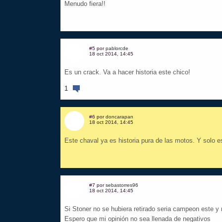
Menudo fiera!!
#5 por
pablorcde
18 oct 2014, 14:45
Es un crack. Va a hacer historia este chico!
1
#6 por
doncarapan
18 oct 2014, 14:45
Este chaval ya es historia pura de las motos. Y solo 
#7 por
sebastorres96
18 oct 2014, 14:45
Si Stoner no se hubiera retirado seria campeon este 
Espero que mi opinión no sea llenada de negativos