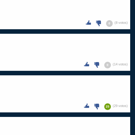
(8 votos)
0
(14 votos)
0
(29 votos)
25