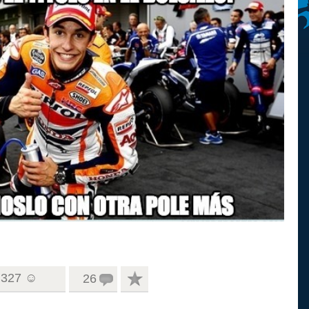
327 ☺
26