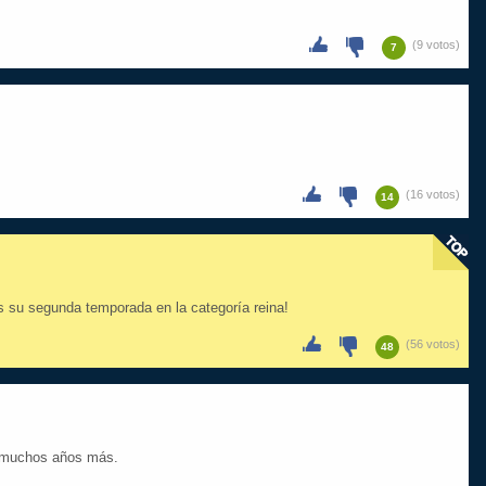
(9 votos)
7
(16 votos)
14
es su segunda temporada en la categoría reina!
(56 votos)
48
y muchos años más.