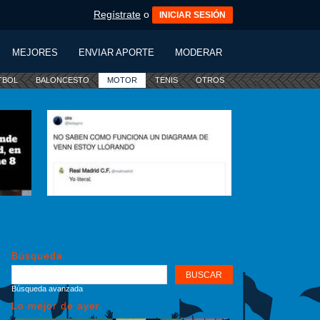
Regístrate
o
INICIAR SESIÓN
MEJORES
ENVIAR APORTE
MODERAR
TBOL
BALONCESTO
MOTOR
TENIS
OTROS
Búsqueda
Búsqueda avanzada
Lo mejor de ayer