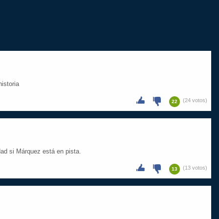
istoria
(24 votos)
22
idad si Márquez está en pista.
(13 votos)
13