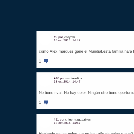
#9 por
jessynth
18 oct 2014, 14:47
como Álex marquez gane el Mundial,esta familia hará h
1
#10 por
muniresdios
18 oct 2014, 14:47
No tiene rival. No hay color. Ningún otro tiene oportun
1
#11 por
chino_tragasables
18 oct 2014, 14:47
Hablando de las poles, ya no hay gifs de poles o que?