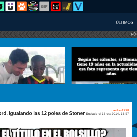
ÚLTIMOS
FÚ
casillas1998
rd, igualando las 12 poles de Stoner
Enviado el 18 oct 2014, 13:57