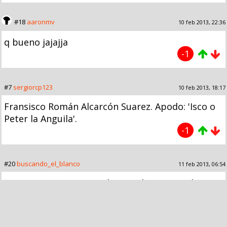
#18
aaronmv
10 feb 2013, 22:36
q bueno jajajja
-1
#7
sergiorcp123
10 feb 2013, 18:17
Fransisco Román Alcarcón Suarez. Apodo: 'Isco o
Peter la Anguila'.
-1
#20
buscando_el_blanco
11 feb 2013, 06:54
recien conocen a peter la anguila???? mierda que
los españoles estan atrasados ;)
-3