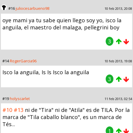
#16
juliocesarbueno98
10 feb 2013, 20:08
oye mami ya tu sabe quien llego soy yo, isco la
anguila, el maestro del malaga, pellegrini boy
3
#14
RogerGarcia96
10 feb 2013, 19:08
Isco la anguila, Is Is Isco la anguila
3
#19
holyscarlet
11 feb 2013, 02:54
#10
#13
ni de "Tira" ni de "Atila" es de TILA. Por la
marca de "Tila caballo blanco", es un marca de
Tés...
1