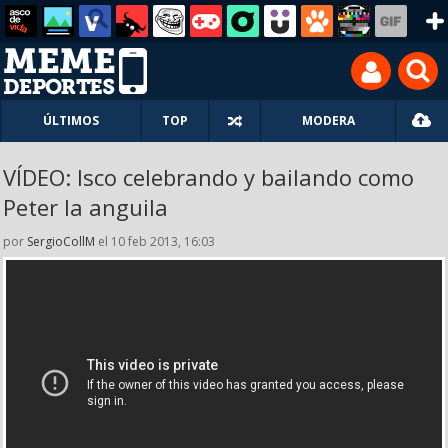
ÚLTIMOS
TOP
MODERA
VÍDEO: Isco celebrando y bailando como
Peter la anguila
por
SergioCollM
el 10 feb 2013, 16:03