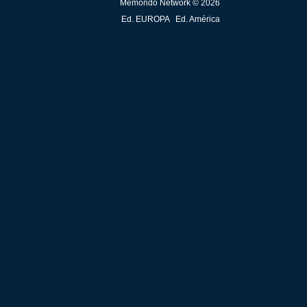
Memondo Network © 2026
Ed. EUROPA
Ed. América