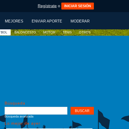
Regístrate
o
INICIAR SESIÓN
MEJORES
ENVIAR APORTE
MODERAR
TBOL
BALONCESTO
MOTOR
TENIS
OTROS
Búsqueda
Búsqueda avanzada
Lo mejor de ayer