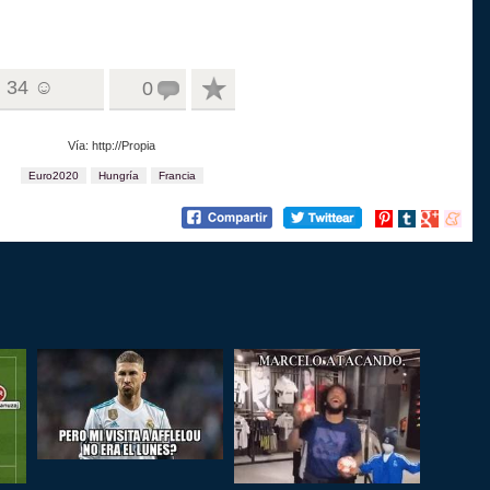
34 ☺
0
Vía: http://Propia
Euro2020
Hungría
Francia
Compartir
Compartir
Compartir
Compart
en
en
en
en
Pinterest
tumblr
Google+
menea