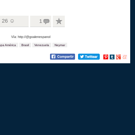
26 ☺
1
Vía: http://@goalenespanol
pa América
Brasil
Venezuela
Neymar
Compartir
Compartir
Compartir
Compart
en
en
en
en
Pinterest
tumblr
Google+
menea