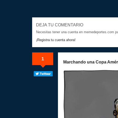
DEJA TU COMENTARIO
Necesitas tener una cuenta en memedeportes.com par
¡Registra tu cuenta ahora!
1
Marchando una Copa Amér