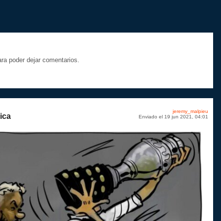
a poder dejar comentarios.
jeremy_malpieu
ica
Enviado el 19 jun 2021, 04:01