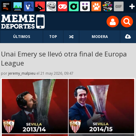
ÚLTIMOS
TOP
MODERA
Unai Emery se llevó otra final de Europa
League
por
jeremy_malpieu
el 21 may 2026, 09:47