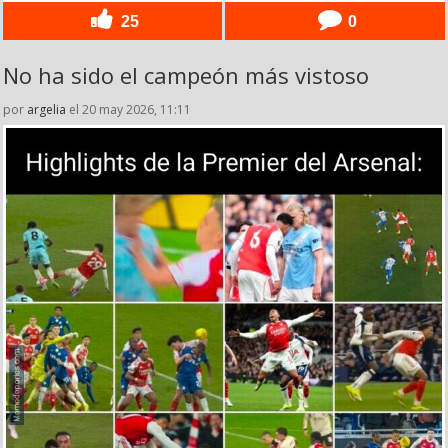
25
0
No ha sido el campeón más vistoso
por
argelia
el 20 may 2026, 11:11