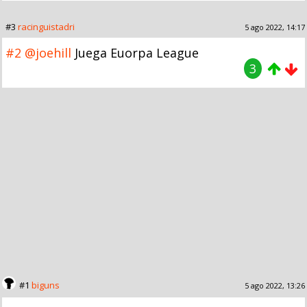
#3
racinguistadri
5 ago 2022, 14:17
#2
@joehill
Juega Euorpa League
3
#1
biguns
5 ago 2022, 13:26