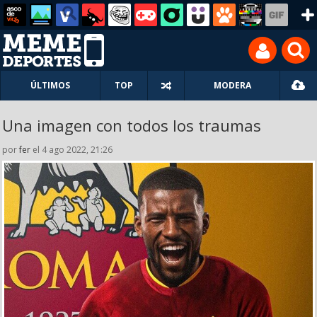
ÚLTIMOS
TOP
MODERA
Una imagen con todos los traumas
por
fer
el 4 ago 2022, 21:26