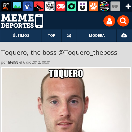
ÚLTIMOS
TOP
MODERA
Toquero, the boss @Toquero_theboss
por
titel98
el 6 dic 2012, 00:01