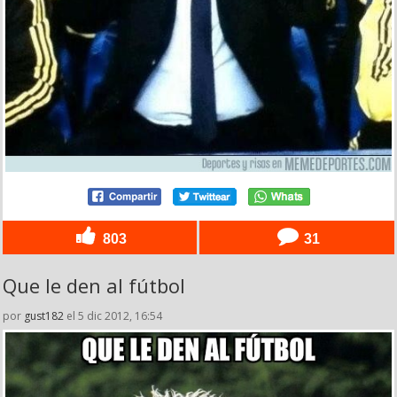
803
31
Que le den al fútbol
por
gust182
el 5 dic 2012, 16:54