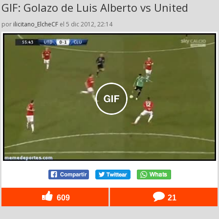
GIF: Golazo de Luis Alberto vs United
por
ilicitano_ElcheCF
el 5 dic 2012, 22:14
609
21