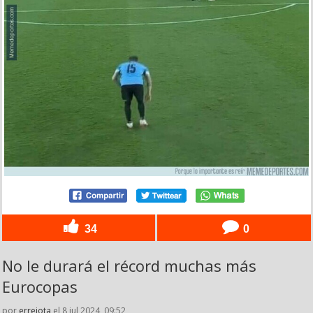
34
0
No le durará el récord muchas más
Eurocopas
por
errejota
el 8 jul 2024, 09:52