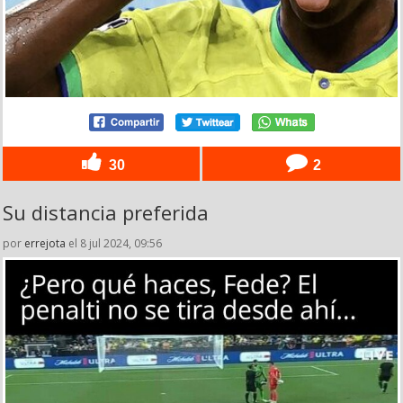
30
2
Su distancia preferida
por
errejota
el 8 jul 2024, 09:56