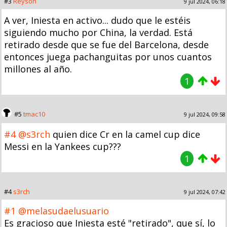
#3
Reyson
9 jul 2024, 06:18
A ver, Iniesta en activo... dudo que le estéis
siguiendo mucho por China, la verdad. Está
retirado desde que se fue del Barcelona, desde
entonces juega pachanguitas por unos cuantos
millones al año.
1
#5
tmac10
9 jul 2024, 09:58
#4
@s3rch
quien dice Cr en la camel cup dice
Messi en la Yankees cup???
1
#4
s3rch
9 jul 2024, 07:42
#1
@melasudaelusuario
Es gracioso que Iniesta esté "retirado", que sí, lo