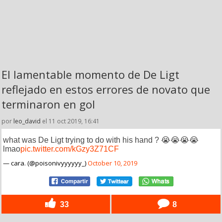
El lamentable momento de De Ligt
reflejado en estos errores de novato que
terminaron en gol
por
leo_david
el 11 oct 2019, 16:41
what was De Ligt trying to do with his hand ? 😭😭😭😭
lmao
pic.twitter.com/kGzy3Z71CF
— cara. (@poisonivyyyyyy_)
October 10, 2019
33
8