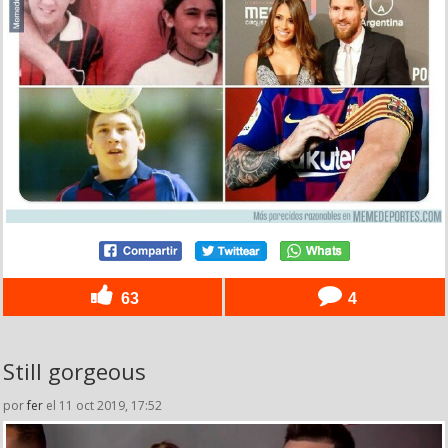
63
4
Still gorgeous
por
fer
el 11 oct 2019, 17:52