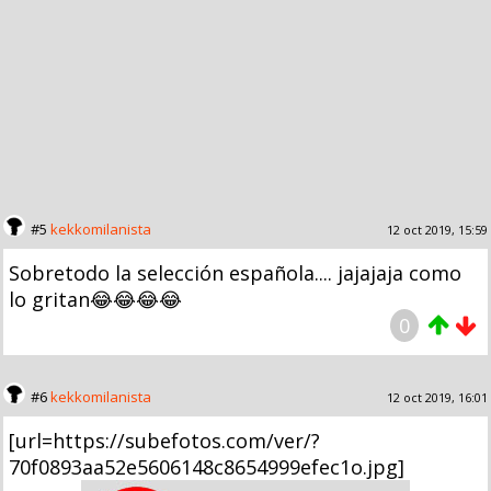
#5
kekkomilanista
12 oct 2019, 15:59
Sobretodo la selección española.... jajajaja como
lo gritan😂😂😂😂
0
#6
kekkomilanista
12 oct 2019, 16:01
[url=https://subefotos.com/ver/?
70f0893aa52e5606148c8654999efec1o.jpg]