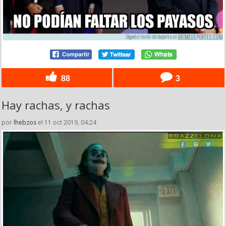
88
3
Hay rachas, y rachas
por
lhebzos
el 11 oct 2019, 04:24