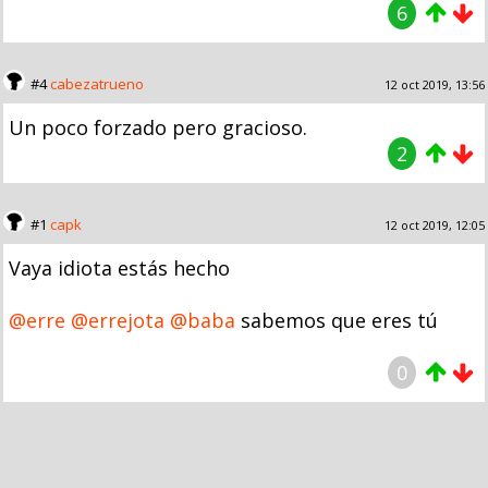
6
#4
cabezatrueno
12 oct 2019, 13:56
Un poco forzado pero gracioso.
2
#1
capk
12 oct 2019, 12:05
Vaya idiota estás hecho
@erre
@errejota
@baba
sabemos que eres tú
0