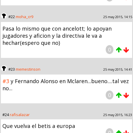
#22
moha_cr9
25 may 2015, 14:15
Pasa lo mismo que con ancelott; lo apoyan
jugadores y aficion y la directiva le va a
hechar(espero que no)
0
#23
memestinson
25 may 2015, 14:41
#3
y Fernando Alonso en Mclaren...bueno....tal vez
no...
0
#24
rafisalazar
25 may 2015, 16:23
Que vuelva el betis a europa
0