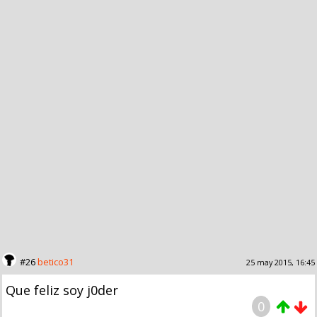
#26
betico31
25 may 2015, 16:45
Que feliz soy j0der
0