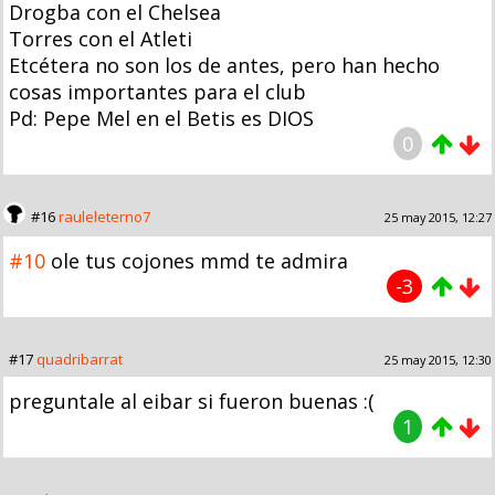
Drogba con el Chelsea
Torres con el Atleti
Etcétera no son los de antes, pero han hecho
cosas importantes para el club
Pd: Pepe Mel en el Betis es DIOS
0
#16
rauleleterno7
25 may 2015, 12:27
#10
ole tus cojones mmd te admira
-3
#17
quadribarrat
25 may 2015, 12:30
preguntale al eibar si fueron buenas :(
1