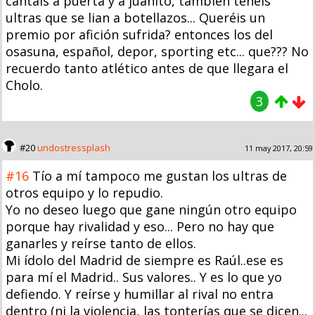
cantais a puerta y a juanito, también teneis
ultras que se lian a botellazos... Queréis un
premio por afición sufrida? entonces los del
osasuna, español, depor, sporting etc... que??? No
recuerdo tanto atlético antes de que llegara el
Cholo.
3
#20
undostressplash
11 may 2017, 20:59
#16
Tío a mí tampoco me gustan los ultras de
otros equipo y lo repudio.
Yo no deseo luego que gane ningún otro equipo
porque hay rivalidad y eso... Pero no hay que
ganarles y reírse tanto de ellos.
Mi ídolo del Madrid de siempre es Raúl..ese es
para mí el Madrid.. Sus valores.. Y es lo que yo
defiendo. Y reírse y humillar al rival no entra
dentro (ni la violencia, las tonterías que se dicen...