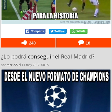
240
18
¿Lo podrá conseguir el Real Madrid?
por
maru95
el 11 may 2017, 00:09