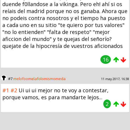
duende f0llandose a la vikinga. Pero eh! ahí si os
reíais del madrid porque no os ganaba. Ahora que
no podeis contra nosotros y el tiempo ha puesto
a cada uno en su sitio "te quiero por tus valores"
"no lo entienden" "falta de respeto" "mejor
aficcion del mundo" y te quejas del señorío?
quejate de la hipocresía de vuestros aficionados
16
#7
melofoomelafolomismomeda
11 may 2017, 16:38
#1
#2
Ui ui ui mejor no te voy a contestar,
porque vamos, es para mandarte lejos...
2