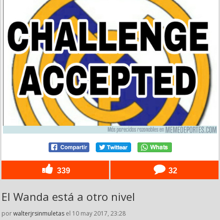
339
32
El Wanda está a otro nivel
por
walterjrsinmuletas
el 10 may 2017, 23:28