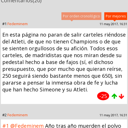
Comentarios
(20)
Por orden cronológico
Por mejores
#1
Fedeminem
11 may 2017, 16:31
En esta página no paran de salir carteles riéndose
del Atleti, de que no tienen Champions o de que
se sienten orgullosos de su afición. Todos esos
carteles, de madridistas que nos miran desde su
pedestal hecho a base de fajos (sí, el dichoso
presupuesto, que por mucho que quieran reírse,
250 seguirá siendo bastante menos que 650), sin
pararse a pensar la inmensa obra de fe y lucha
que han hecho Simeone y su Atleti.
-25
#2
Fedeminem
11 may 2017, 16:31
#1
@Fedeminem
Año tras año muerden el polvo