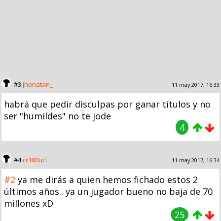
#3
jhonatan_
11 may 2017, 16:33
habrá que pedir disculpas por ganar títulos y no
ser "humildes" no te jode
4
#4
cr100ucl
11 may 2017, 16:34
#2
ya me dirás a quien hemos fichado estos 2
últimos años.. ya un jugador bueno no baja de 70
millones xD
25