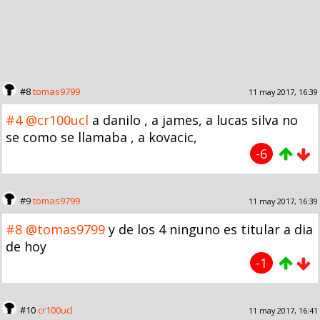
#8
tomas9799
11 may 2017, 16:39
#4
@cr100ucl
a danilo , a james, a lucas silva no
se como se llamaba , a kovacic,
-6
#9
tomas9799
11 may 2017, 16:39
#8
@tomas9799
y de los 4 ninguno es titular a dia
de hoy
-1
#10
cr100ucl
11 may 2017, 16:41