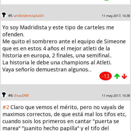
#5
undostressplash
11 may 2017, 16:38
Yo soy Madridista y este tipo de carteles me
ofenden.
Me quito el sombrero ante el equipo de Simeone
que es en estos 4 años el mejor atleti de la
historia en europa, 2 finales, una semifinal..
La historia le debe una champions al Atleti.
Vaya señorío demuestran algunos...
-13
#6
chuu098
11 may 2017, 16:38
#2
Claro que vemos el mérito, pero no vayaís de
maximos correctos, de que está mal los tifos etc,
cuando sois los primeros en cantar "puerta se
marea" "juanito hecho papilla" y el tifo del