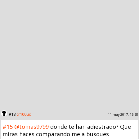
#18
cr100ucl
11 may 2017, 16:58
#15
@tomas9799
donde te han adiestrado? Que
miras haces comparando me a busques