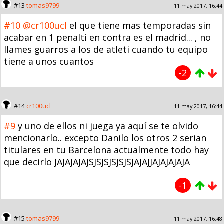
#13
tomas9799
11 may 2017, 16:44
#10
@cr100ucl
el que tiene mas temporadas sin
acabar en 1 penalti en contra es el madrid... , no
llames guarros a los de atleti cuando tu equipo
tiene a unos cuantos
-2
#14
cr100ucl
11 may 2017, 16:44
#9
y uno de ellos ni juega ya aquí se te olvido
mencionarlo.. excepto Danilo los otros 2 serian
titulares en tu Barcelona actualmente todo hay
que decirlo JAJAJAJAJSJSJSJSJSJSJAJAJJAJAJAJAJA
-1
#15
tomas9799
11 may 2017, 16:48