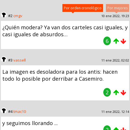
Por orden cronológico
Por mejores
#2
cmgv
10 ene 2022, 19:23
¿Quién modera? Ya van dos carteles casi iguales, y
casi iguales de absurdos…
6
#3
vassell
11 ene 2022, 02:02
La imagen es desoladora para los antis: hacen
todo lo posible por derribar a Casemiro.
2
#4
tmac10
11 ene 2022, 12:14
y seguimos llorando ...
2