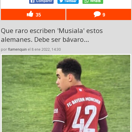
35
9
Que raro escriben 'Musiala' estos
alemanes. Debe ser bávaro...
por
flamenquin
el 8 ene 2022, 14:30