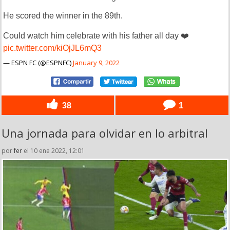
He scored the winner in the 89th.
Could watch him celebrate with his father all day ❤️
pic.twitter.com/kiOjJL6mQ3
— ESPN FC (@ESPNFC)
January 9, 2022
38
1
Una jornada para olvidar en lo arbitral
por
fer
el 10 ene 2022, 12:01