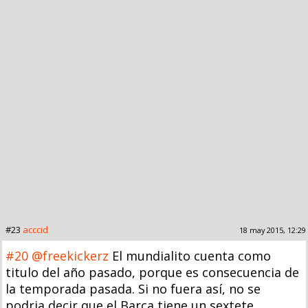
#23
acccid
18 may 2015, 12:29
#20
@freekickerz
El mundialito cuenta como
titulo del año pasado, porque es consecuencia de
la temporada pasada. Si no fuera así, no se
podria decir que el Barça tiene un sextete,