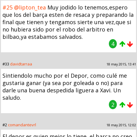
#25
@lipton_tea
Muy jodido lo tenemos,espero
que los del barça esten de resaca y preparando la
final que tienen y tengamos sierte una vez,que si
no hubiera sido por el robo del arbitro en
bilbao,ya estabamos salvados.
4
#33
davidtarraa
18 may 2015, 13:41
Sintiendolo mucho por el Depor, como culé me
gustaria ganar (ya sea por goleada o no) para
darle una buena despedida liguera a Xavi. Un
saludo.
2
#2
comandantevrl
18 may 2015, 12:02
El depor es quien mejor lo tiene, el barça no creo