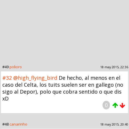
#49
polioro
18 may 2015, 22:36
#32
@high_flying_bird
De hecho, al menos en el
caso del Celta, los tuits suelen ser en gallego (no
sigo al Depor), polo que cobra sentido o que dis
xD
0
#48
canarinho
18 may 2015, 20:40