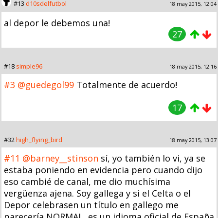
#13
d10sdelfutbol
18 may 2015, 12:04
al depor le debemos una!
27
#18
simple96
18 may 2015, 12:16
#3
@guedegol99
Totalmente de acuerdo!
17
#32
high_flying_bird
18 may 2015, 13:07
#11
@barney__stinson
sí, yo también lo vi, ya se
estaba poniendo en evidencia pero cuando dijo
eso cambié de canal, me dio muchísima
vergüenza ajena. Soy gallega y si el Celta o el
Depor celebrasen un título en gallego me
parecería NORMAL, es un idioma oficial de España