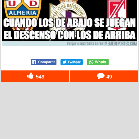
549
49