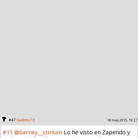
#47
dadimo10
18 may 2015, 19:27
#11
@barney__stinson
Lo he visto en Zapendo y