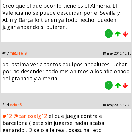
Creo que el que peor lo tiene es el Almeria. El
Valencia no se puede descuidar por el Sevilla y
Atm y Barça lo tienen ya todo hecho, pueden
jugar andando si quieren.
1
#17
miguee_9
18 may 2015, 12:15
da lastima ver a tantos equipos andaluces luchar
por no desender todo mis animos a los aficionado
del granada y almeria
1
#14
ezio46
18 may 2015, 12:05
#12
@carlosalg12
el que juega contra el
barcelona ( este sin jugarse nada) acaba
ganando.. Diselo a la real, osasuna.. etc