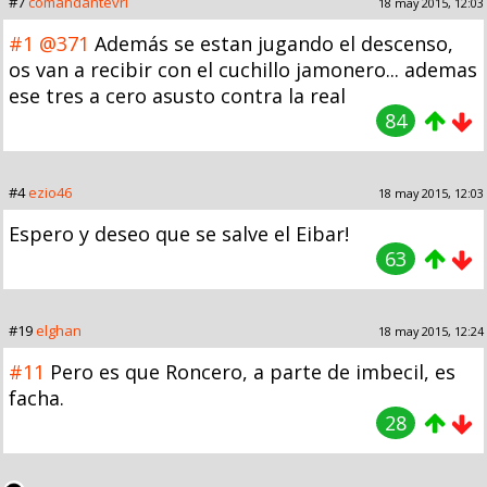
#7
comandantevrl
18 may 2015, 12:03
#1
@371
Además se estan jugando el descenso,
os van a recibir con el cuchillo jamonero... ademas
ese tres a cero asusto contra la real
84
#4
ezio46
18 may 2015, 12:03
Espero y deseo que se salve el Eibar!
63
#19
elghan
18 may 2015, 12:24
#11
Pero es que Roncero, a parte de imbecil, es
facha.
28