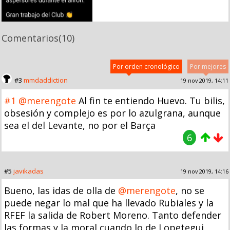
Comentarios
(10)
Por orden cronológico
Por mejores
#3
mmdaddiction
19 nov 2019, 14:11
#1
@merengote
Al fin te entiendo Huevo. Tu bilis,
obsesión y complejo es por lo azulgrana, aunque
sea el del Levante, no por el Barça
6
#5
javikadas
19 nov 2019, 14:16
Bueno, las idas de olla de
@merengote
, no se
puede negar lo mal que ha llevado Rubiales y la
RFEF la salida de Robert Moreno. Tanto defender
las formas y la moral cuando lo de Lopetegui