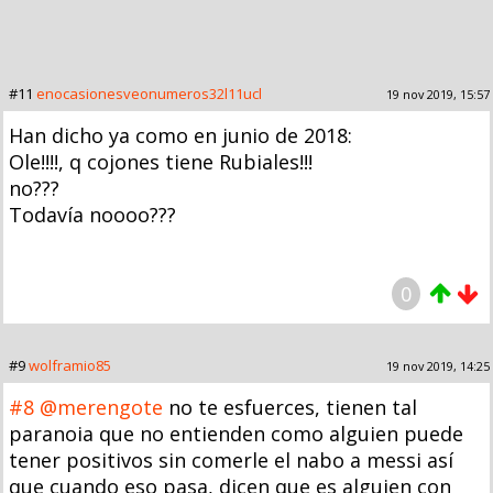
#11
enocasionesveonumeros32l11ucl
19 nov 2019, 15:57
Han dicho ya como en junio de 2018:
Ole!!!!, q cojones tiene Rubiales!!!
no???
Todavía noooo???
0
#9
wolframio85
19 nov 2019, 14:25
#8
@merengote
no te esfuerces, tienen tal
paranoia que no entienden como alguien puede
tener positivos sin comerle el nabo a messi así
que cuando eso pasa, dicen que es alguien con