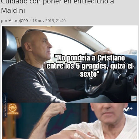
Cuidado con poner en entredicho a
Maldini
por
MauroJC00
el 18 nov 2019, 21:40