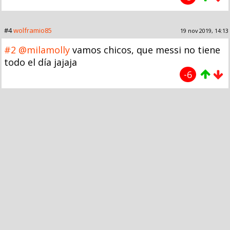
#4
wolframio85
19 nov 2019, 14:13
#2
@milamolly
vamos chicos, que messi no tiene
todo el día jajaja
-6