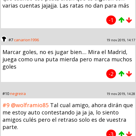
varias cuentas jajajja. Las ratas no dan para más
-1
#7
canarion1996
19 nov 2019, 14:17
Marcar goles, no es jugar bien.... Mira el Madrid,
juega como una puta mierda pero marca muchos
goles
-2
#10
negreira
19 nov 2019, 14:28
#9
@wolframio85
Tal cual amigo, ahora dirán que
me estoy auto contestando ja ja ja, lo siento
amigos culés pero el retraso solo es de vuestra
parte.
-3