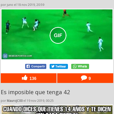
por juno el 18 nov 2019, 20:59
136
9
Es imposible que tenga 42
por
MauroJC00
el 19 nov 2019, 00:25