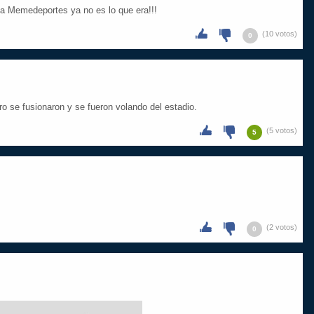
a Memedeportes ya no es lo que era!!!
(10 votos)
0
ro se fusionaron y se fueron volando del estadio.
(5 votos)
5
(2 votos)
0