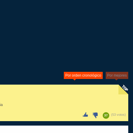
Por orden cronológico
Por mejores
ia
(53 votos)
37