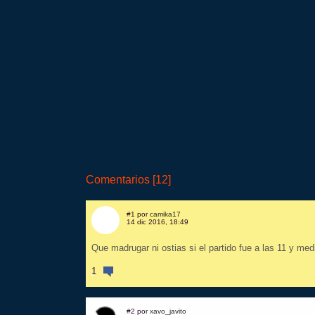
Comentarios [12]
#1 por
camika17
14 dic 2016, 18:49
Que madrugar ni ostias si el partido fue a las 11 y med
1
#2 por
xavo_javito