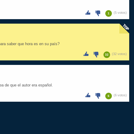
(5 votos)
1
ara saber que hora es en su país?
(32 votos)
32
ea de que el autor era español.
(6 votos)
6