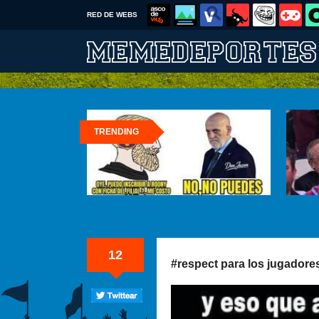
RED DE WEBS
TRENDING
12
#respect para los jugadore