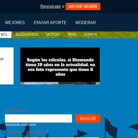
Regístrate
o
INICIAR SESIÓN
MEJORES
ENVIAR APORTE
MODERAR
TBOL
BALONCESTO
MOTOR
TENIS
OTROS
Búsqueda
Búsqueda avanzada
Lo mejor de ayer