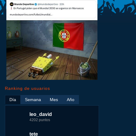
Ranking de usuarios
Día
Semana
Mes
Año
ir
leo_david
leo_david
leo_david
nomedigas
me
4202 puntos
21926 puntos
33385 puntos
339916 puntos
tete
fer
jeremy_malpieu
jeremy_malpieu