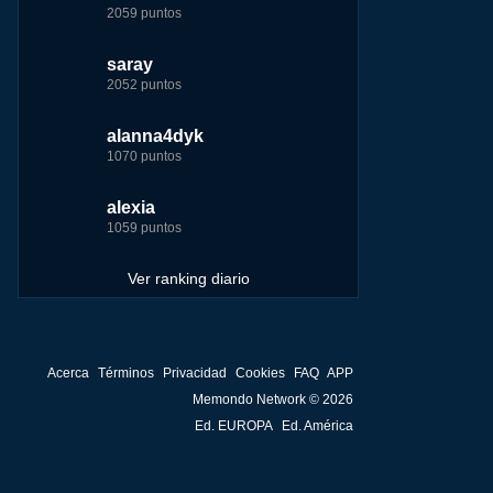
2059 puntos
7229 puntos
15444 puntos
263186 puntos
saray
tete
tete
Baba
2052 puntos
6233 puntos
8301 puntos
252929 puntos
alanna4dyk
123dale
123dale
john
1070 puntos
5192 puntos
8290 puntos
244881 puntos
alexia
saray
fer
fer
1059 puntos
5183 puntos
8283 puntos
236750 puntos
Ver ranking diario
Acerca
Términos
Privacidad
Cookies
FAQ
APP
Memondo Network © 2026
Ed. EUROPA
Ed. América