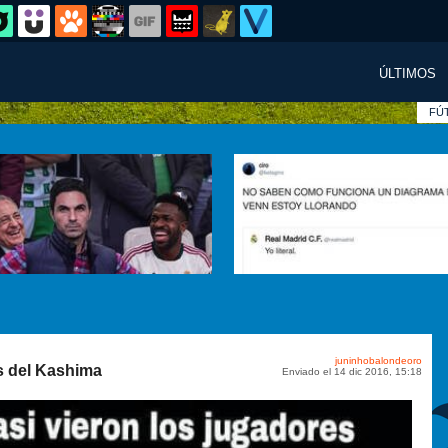
ÚLTIMOS
FÚ
juninhobalondeoro
s del Kashima
Enviado el 14 dic 2016, 15:18