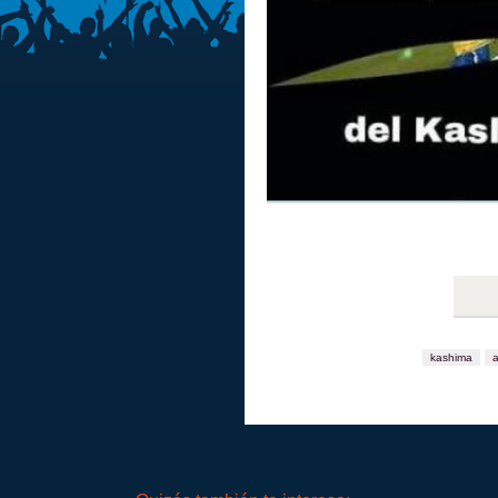
kashima
a