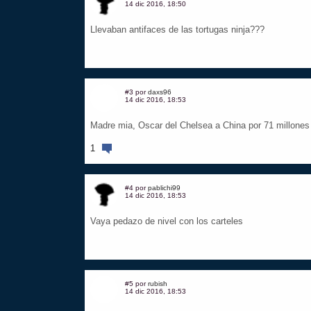
14 dic 2016, 18:50
Llevaban antifaces de las tortugas ninja???
#3 por
daxs96
14 dic 2016, 18:53
Madre mia, Oscar del Chelsea a China por 71 millones
1
#4 por
pablichi99
14 dic 2016, 18:53
Vaya pedazo de nivel con los carteles
#5 por
rubish
14 dic 2016, 18:53