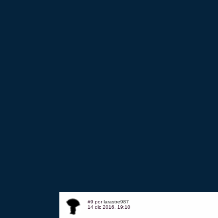
#9 por
larastre987
14 dic 2016, 19:10