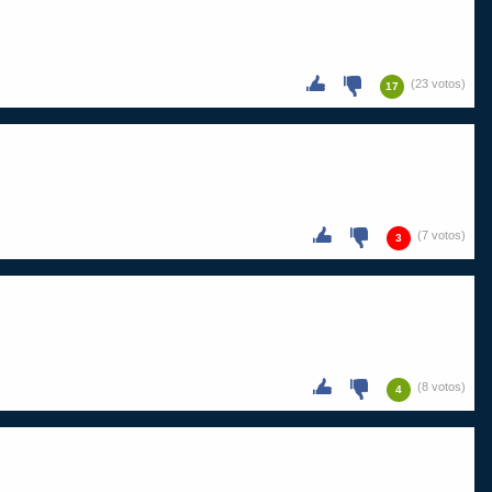
(23 votos)
17
(7 votos)
3
(8 votos)
4