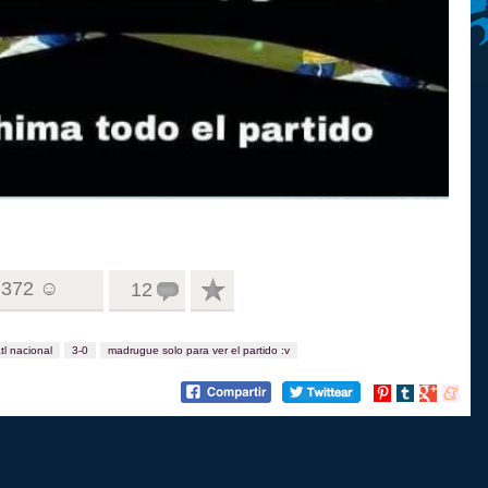
372 ☺
12
tl nacional
3-0
madrugue solo para ver el partido :v
Compartir
Compartir
Compartir
Compart
en
en
en
en
Pinterest
tumblr
Google+
menea