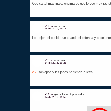
Que cartel mas malo, encima de que lo veo muy racist
#10 por
munir_god
14 dic 2016, 19:18
Lo mejor del partido fue cuando el defensa y el delante
#11 por
cruscamp
14 dic 2016, 19:21
#5
#sonjapos y los japos no tienen la letra L
#12 por
gandalfvaenbicipormordor
14 dic 2016, 19:52