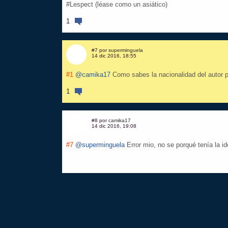
#Lespect (léase como un asiático)
1
#7 por
superminguela
14 dic 2016, 18:55
#1
@camika17
Como sabes la nacionalidad del autor p
1
#8 por
camika17
14 dic 2016, 19:08
#7
@superminguela
Error mio, no se porqué tenía la id