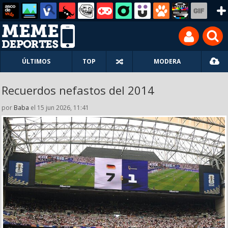
ÚLTIMOS
TOP
MODERA
Recuerdos nefastos del 2014
por
Baba
el 15 jun 2026, 11:41