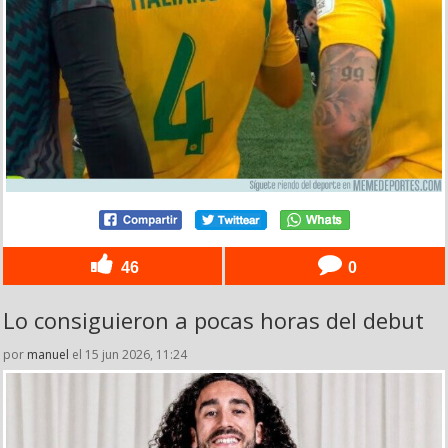
46
0
Lo consiguieron a pocas horas del debut
por
manuel
el 15 jun 2026, 11:24