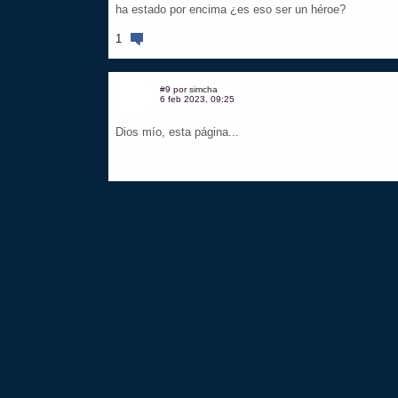
ha estado por encima ¿es eso ser un héroe?
1
#9 por
simcha
6 feb 2023, 09:25
Dios mío, esta página...