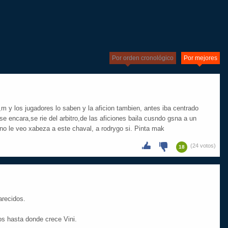
Por orden cronológico
Por mejores
,m y los jugadores lo saben y la aficion tambien, antes iba centrado
se encara,se rie del arbitro,de las aficiones baila cusndo gsna a un
no le veo xabeza a este chaval, a rodrygo si. Pinta mak
(24 votos)
18
arecidos.
s hasta donde crece Vini.