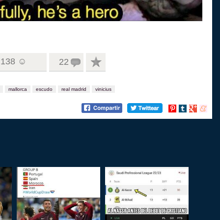
138 ☺
22
mallorca
escudo
real madrid
vinicius
Compartir
Compartir
Compartir
Compart
en
en
en
en
Pinterest
tumblr
Google+
menea