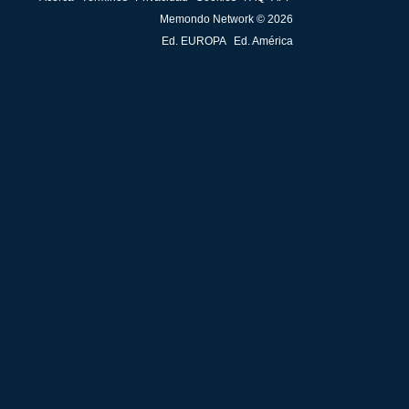
Memondo Network © 2026
Ed. EUROPA
Ed. América
ir
me