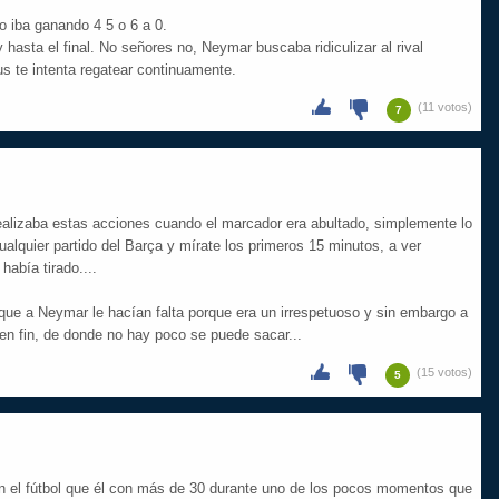
o iba ganando 4 5 o 6 a 0.
y hasta el final. No señores no, Neymar buscaba ridiculizar al rival
s te intenta regatear continuamente.
(11 votos)
7
lizaba estas acciones cuando el marcador era abultado, simplemente lo
cualquier partido del Barça y mírate los primeros 15 minutos, a ver
había tirado....
 que a Neymar le hacían falta porque era un irrespetuoso y sin embargo a
 en fin, de donde no hay poco se puede sacar...
(15 votos)
5
n el fútbol que él con más de 30 durante uno de los pocos momentos que