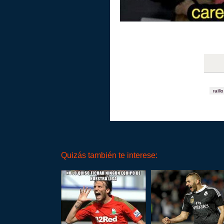
raillo
Quizás también te interese: