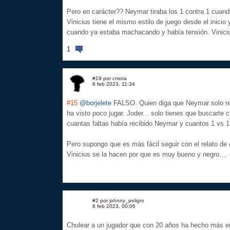
Pero en carácter?? Neymar tiraba los 1 contra 1 cuand
Vinicius tiene el mismo estilo de juego desde el inicio 
cuando ya estaba machacando y había tensión. Viniciu
1
#19 por
cmota
6 feb 2023, 11:34
#15
@borjelete
FALSO. Quien diga que Neymar solo rea
ha visto poco jugar. Joder... solo tienes que buscarte 
cuantas faltas había recibido Neymar y cuantos 1 vs 1 
Pero supongo que es más fácil seguir con el relato de
Vinicius se la hacen por que es muy bueno y negro....
#2 por
johnny_peligro
6 feb 2023, 00:06
Chulear a un jugador que con 20 años ha hecho más e