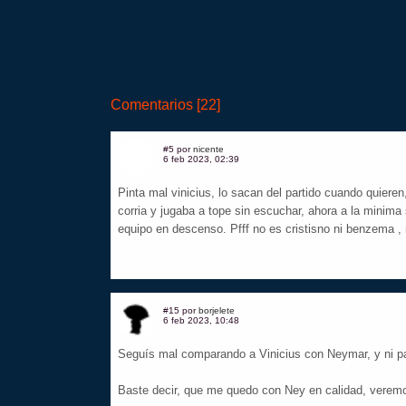
Comentarios [22]
#5 por
nicente
6 feb 2023, 02:39
Pinta mal vinicius, lo sacan del partido cuando quieren
corria y jugaba a tope sin escuchar, ahora a la minima 
equipo en descenso. Pfff no es cristisno ni benzema , 
#15 por
borjelete
6 feb 2023, 10:48
Seguís mal comparando a Vinicius con Neymar, y ni p
Baste decir, que me quedo con Ney en calidad, veremo