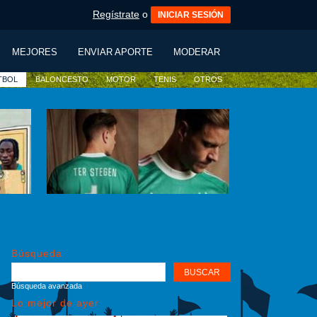
Regístrate
o
INICIAR SESIÓN
MEJORES
ENVIAR APORTE
MODERAR
TBOL
BALONCESTO
MOTOR
TENIS
OTROS
Búsqueda
Búsqueda avanzada
Lo mejor de ayer