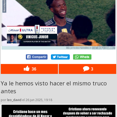
36
3
Ya le hemos visto hacer el mismo truco
antes
por
leo_david
el 26 jun 2025, 19:18