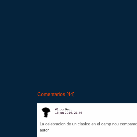
Comentarios [44]
#1 por
9edu
15 jun 2016, 21:46
La celebracion de un clasico en el camp nou comparada
autor