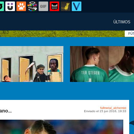
ÚLTIMOS
FÚ
fullmetal_alchemist
ano...
Enviado el 15 jun 2016, 19:33