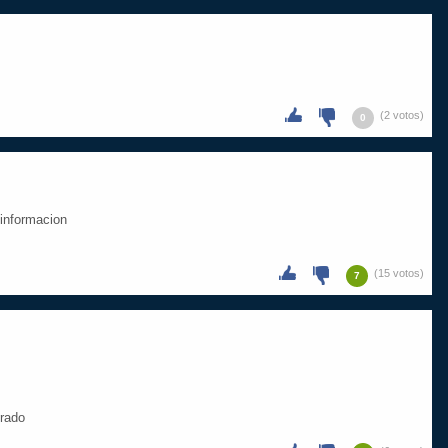
(2 votos)
0
 informacion
(15 votos)
7
brado