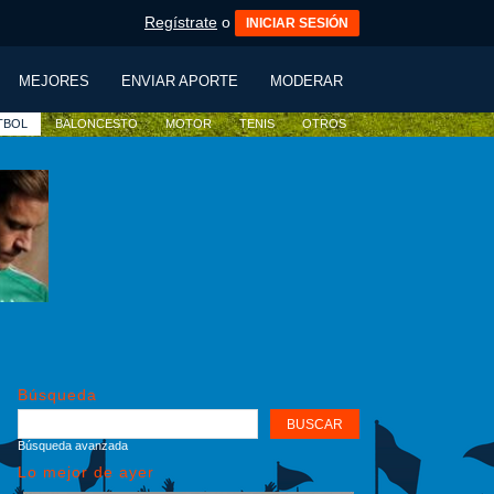
Regístrate
o
INICIAR SESIÓN
MEJORES
ENVIAR APORTE
MODERAR
TBOL
BALONCESTO
MOTOR
TENIS
OTROS
Búsqueda
Búsqueda avanzada
Lo mejor de ayer