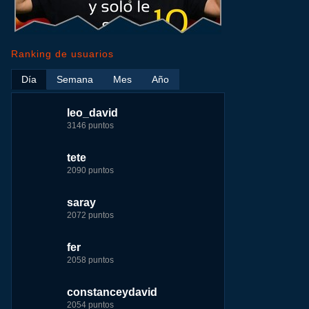
Ranking de usuarios
Día
Semana
Mes
Año
leo_david
leo_david
leo_david
nomedigas
3146 puntos
17724 puntos
29183 puntos
339916 puntos
tete
fer
jeremy_malpieu
jeremy_malpieu
2090 puntos
7229 puntos
15444 puntos
263186 puntos
saray
tete
fer
Baba
2072 puntos
4174 puntos
8283 puntos
252929 puntos
fer
123dale
123dale
john
2058 puntos
4157 puntos
7255 puntos
244881 puntos
ir
constanceydavid
saray
tete
fer
2054 puntos
3131 puntos
6242 puntos
236750 puntos
me