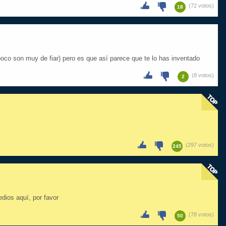
(72 votos)
18
oco son muy de fiar) pero es que así parece que te lo has inventado
(8 votos)
2
(297 votos)
245
dios aquí, por favor
(78 votos)
50