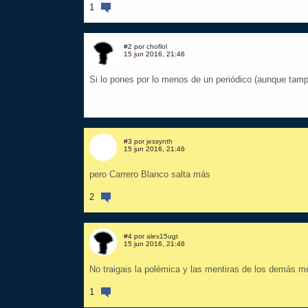
1
#2 por
choflol
15 jun 2016, 21:46
Si lo pones por lo menos de un periódico (aunque tamp
#3 por
jessynth
15 jun 2016, 21:46
pero Carrero Blanco salta más
2
#4 por
alex15ugt
15 jun 2016, 21:46
No traigais la polémica y las mentiras de los demás me
1