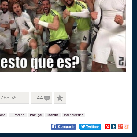
765 ☺
44
aldo
Eurocopa
Portugal
Islandia
mal perdedor
Compartir
Compartir
Compartir
Compart
en
en
en
en
Pinterest
tumblr
Google+
menea