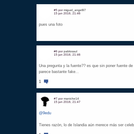
#5 por
miguel_angel97
15 jun 2016, 21:46
pues una foto
#6 por
pablosaul
15 jun 2016, 21:46
Una pregunta y la fuente?? es que sin poner fuente de
parece bastante fake...
1
#7 por
maniche14
15 jun 2016, 21:47
@9edu
Tienes razón, lo de Islandia aún merece más ser cele