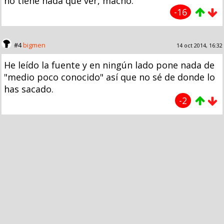
no tiene nada que ver, macho.
-16
#4
bigmen
14 oct 2014, 16:32
He leído la fuente y en ningún lado pone nada de
"medio poco conocido" así que no sé de donde lo
has sacado.
-2