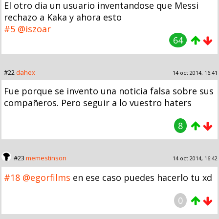
El otro dia un usuario inventandose que Messi
rechazo a Kaka y ahora esto
#5
@iszoar
64
#22
dahex
14 oct 2014, 16:41
Fue porque se invento una noticia falsa sobre sus
compañeros. Pero seguir a lo vuestro haters
8
#23
memestinson
14 oct 2014, 16:42
#18
@egorfilms
en ese caso puedes hacerlo tu xd
0