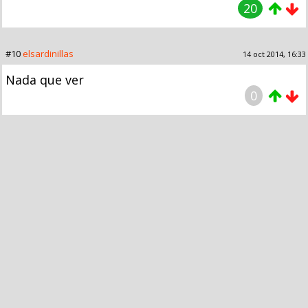
20
#10
elsardinillas
14 oct 2014, 16:33
Nada que ver
0