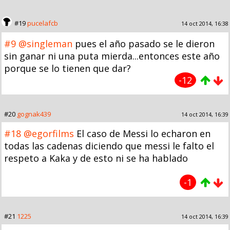
#19
pucelafcb
14 oct 2014, 16:38
#9
@singleman
pues el año pasado se le dieron
sin ganar ni una puta mierda...entonces este año
porque se lo tienen que dar?
-12
#20
gognak439
14 oct 2014, 16:39
#18
@egorfilms
El caso de Messi lo echaron en
todas las cadenas diciendo que messi le falto el
respeto a Kaka y de esto ni se ha hablado
-1
#21
1225
14 oct 2014, 16:39