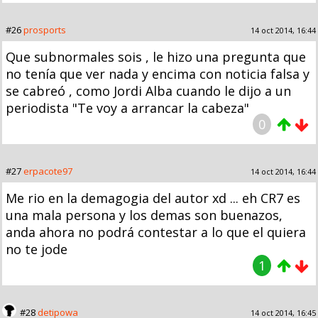
#26
prosports
14 oct 2014, 16:44
Que subnormales sois , le hizo una pregunta que
no tenía que ver nada y encima con noticia falsa y
se cabreó , como Jordi Alba cuando le dijo a un
periodista "Te voy a arrancar la cabeza"
0
#27
erpacote97
14 oct 2014, 16:44
Me rio en la demagogia del autor xd ... eh CR7 es
una mala persona y los demas son buenazos,
anda ahora no podrá contestar a lo que el quiera
no te jode
1
#28
detipowa
14 oct 2014, 16:45