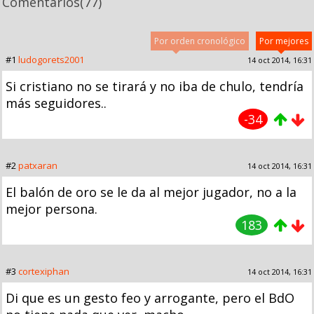
Comentarios
(77)
Por orden cronológico
Por mejores
#1
ludogorets2001
14 oct 2014, 16:31
Si cristiano no se tirará y no iba de chulo, tendría
más seguidores..
-34
#2
patxaran
14 oct 2014, 16:31
El balón de oro se le da al mejor jugador, no a la
mejor persona.
183
#3
cortexiphan
14 oct 2014, 16:31
Di que es un gesto feo y arrogante, pero el BdO