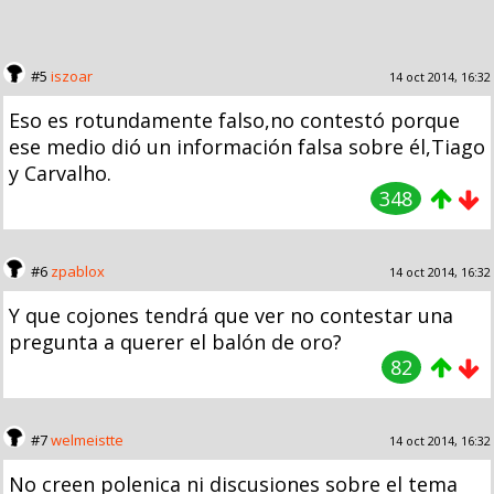
#5
iszoar
14 oct 2014, 16:32
Eso es rotundamente falso,no contestó porque
ese medio dió un información falsa sobre él,Tiago
y Carvalho.
348
#6
zpablox
14 oct 2014, 16:32
Y que cojones tendrá que ver no contestar una
pregunta a querer el balón de oro?
82
#7
welmeistte
14 oct 2014, 16:32
No creen polenica ni discusiones sobre el tema