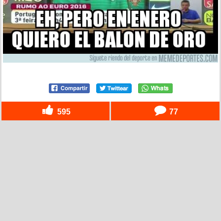
595
77