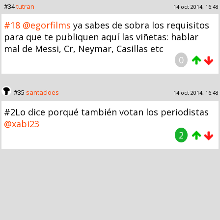
#34
tutran
14 oct 2014, 16:48
#18
@egorfilms
ya sabes de sobra los requisitos
para que te publiquen aquí las viñetas: hablar
mal de Messi, Cr, Neymar, Casillas etc
0
#35
santacloes
14 oct 2014, 16:48
#2Lo dice porqué también votan los periodistas
@xabi23
2