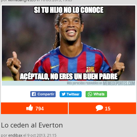
794
15
Lo ceden al Everton
por
endibax
el 9 oct 2013, 21:15