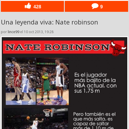
428
9
Una leyenda viva: Nate robinson
por
lince99
el 10 oct 2013, 19:28