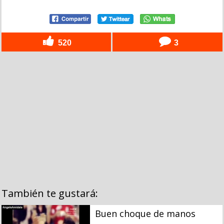
520
3
También te gustará:
Buen choque de manos