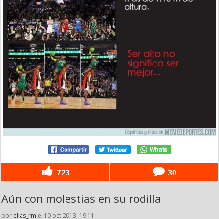
723
30
Aún con molestias en su rodilla
por
elias_rm
el 10 oct 2013, 19:11