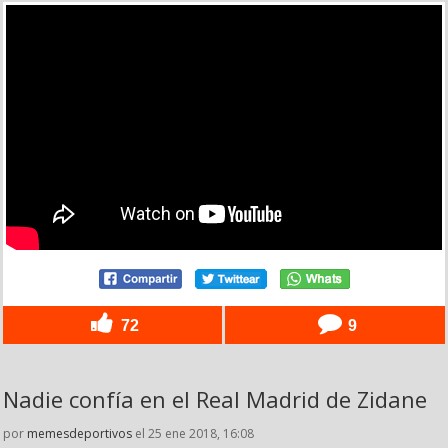
72
9
Nadie confía en el Real Madrid de Zidane
por
memesdeportivos
el 25 ene 2018, 16:08