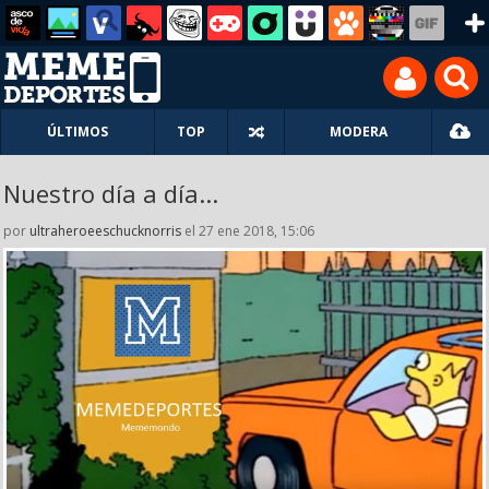
ÚLTIMOS
TOP
MODERA
Nuestro día a día...
por
ultraheroeeschucknorris
el 27 ene 2018, 15:06