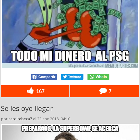
167
7
Se les oye llegar
por
carolrebeca7
el 23 ene 2018, 04:10