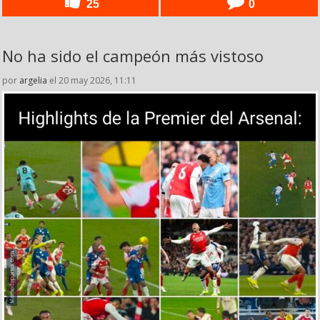
25
0
No ha sido el campeón más vistoso
por
argelia
el 20 may 2026, 11:11