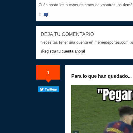
Cuán hasta los huevos estamos de vosotros los demá
2
DEJA TU COMENTARIO
Necesitas tener una cuenta en memedeportes.com par
¡Registra tu cuenta ahora!
1
Para lo que han quedado...