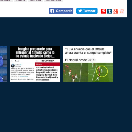
Compartir
Compartir
Compartir
Compart
en
en
en
en
Pinterest
tumblr
Google+
menea