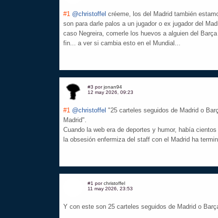
#1
@christoffel
créeme, los del Madrid también estamo
son para darle palos a un jugador o ex jugador del Madr
caso Negreira, comerle los huevos a alguien del Barç
fin... a ver si cambia esto en el Mundial...
#3 por
jonan94
12 may 2026, 09:23
#1
@christoffel
"25 carteles seguidos de Madrid o Barça
Madrid".
Cuando la web era de deportes y humor, había cientos 
la obsesión enfermiza del staff con el Madrid ha termi
#1 por
christoffel
11 may 2026, 23:53
Y con este son 25 carteles seguidos de Madrid o Barça.