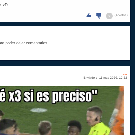
s xD.
(4 votos)
0
a poder dejar comentarios.
tete
Enviado el 11 may 2026, 12:22