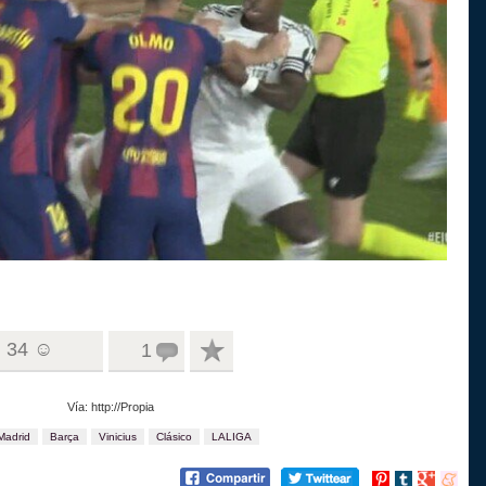
34 ☺
1
Vía: http://Propia
Madrid
Barça
Vinicius
Clásico
LALIGA
Compartir
Compartir
Compartir
Compart