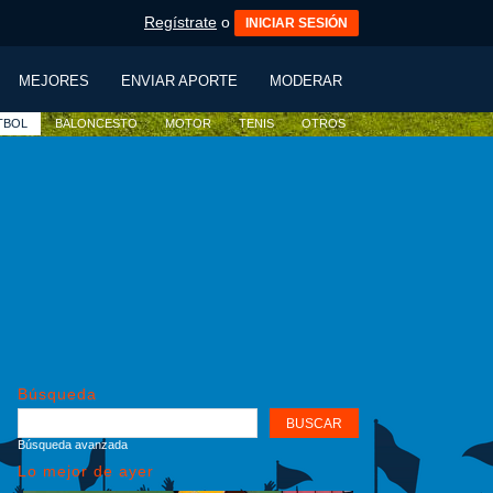
Regístrate
o
INICIAR SESIÓN
MEJORES
ENVIAR APORTE
MODERAR
TBOL
BALONCESTO
MOTOR
TENIS
OTROS
Búsqueda
Búsqueda avanzada
Lo mejor de ayer