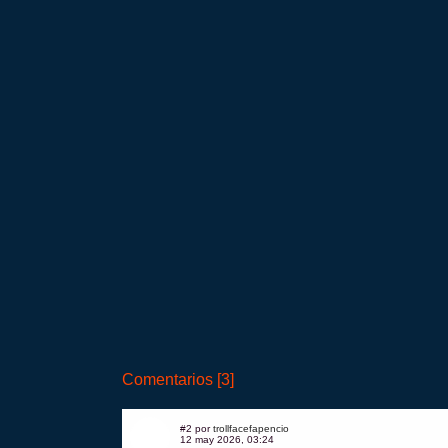
Comentarios [3]
#2 por
trollfacefapencio
12 may 2026, 03:24