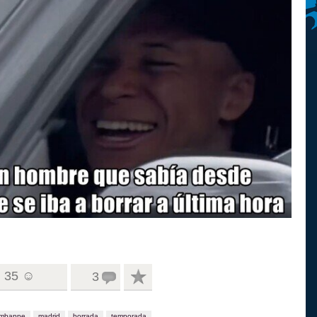
35 ☺
3
mbappe
madrid
borrada
temporada