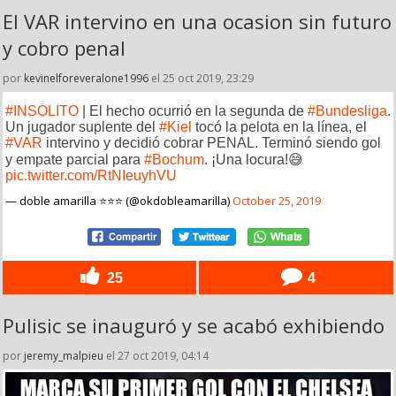
El VAR intervino en una ocasion sin futuro
y cobro penal
por
kevinelforeveralone1996
el 25 oct 2019, 23:29
#INSÓLITO
| El hecho ocurrió en la segunda de
#Bundesliga
.
Un jugador suplente del
#Kiel
tocó la pelota en la línea, el
#VAR
intervino y decidió cobrar PENAL. Terminó siendo gol
y empate parcial para
#Bochum
. ¡Una locura!😅
pic.twitter.com/RtNIeuyhVU
— doble amarilla ⭐️⭐️⭐️ (@okdobleamarilla)
October 25, 2019
25
4
Pulisic se inauguró y se acabó exhibiendo
por
jeremy_malpieu
el 27 oct 2019, 04:14