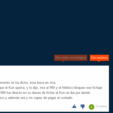
Por orden cronológico
Por mejores
momento no ha dicho, esta boca es mía.
e el Kun quería, y lo dijo, irse al RM y el Atlético bloqueo ese fichaje
l RM fue directo en su deseo de fichar al Kun no iba por dando
ético y además era y es capaz de pagar al contado.
(3 votos)
1