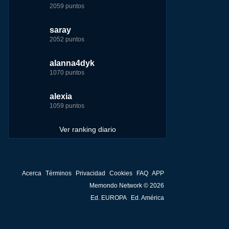
2059 puntos
7229 puntos
15444 puntos
263186 puntos
saray
tete
tete
Baba
2052 puntos
6233 puntos
8301 puntos
252929 puntos
alanna4dyk
123dale
123dale
john
1070 puntos
5192 puntos
8290 puntos
244881 puntos
alexia
saray
fer
fer
1059 puntos
5183 puntos
8283 puntos
236750 puntos
Ver ranking diario
ir
Acerca
Términos
Privacidad
Cookies
FAQ
APP
Memondo Network © 2026
me
Ed. EUROPA
Ed. América