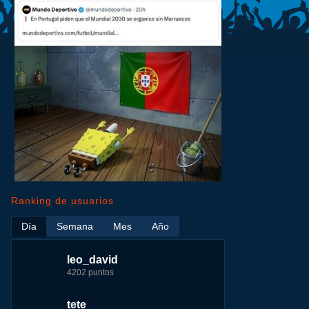
Ranking de usuarios
Día
Semana
Mes
Año
leo_david
leo_david
leo_david
nomedigas
4202 puntos
21926 puntos
33385 puntos
339916 puntos
tete
fer
jeremy_malpieu
jeremy_malpieu