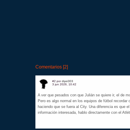
Comentarios [2]
#2 por
diyei303
3 jun 2026, 10:42
A ver que pesados con que Julián se quiere ir, el de 
Pero es algo normal en los equipos de fútbol recordar qu
haciendo que se fuera al City. Una diferencia es que e
información interesada, hablo directamente con el Atl