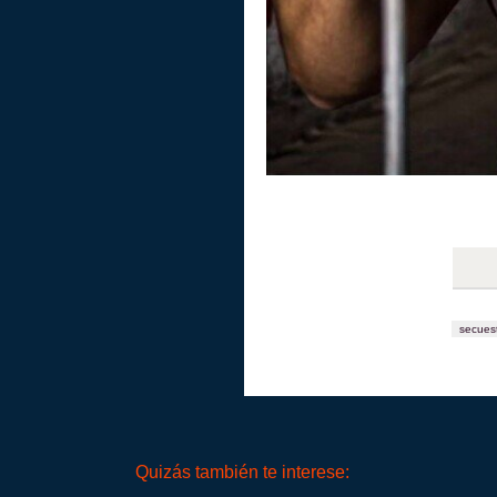
secues
Quizás también te interese: