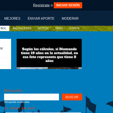
Regístrate
o
INICIAR SESIÓN
MEJORES
ENVIAR APORTE
MODERAR
TBOL
BALONCESTO
MOTOR
TENIS
OTROS
Búsqueda
Búsqueda avanzada
Lo mejor de ayer