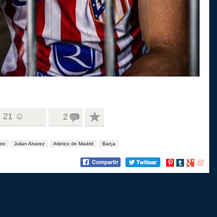
21 ☺
2
tro
Julian Alvarez
Atletico de Madrid
Barça
Compartir
Compartir
Compartir
Compart
en
en
en
en
Pinterest
tumblr
Google+
menea